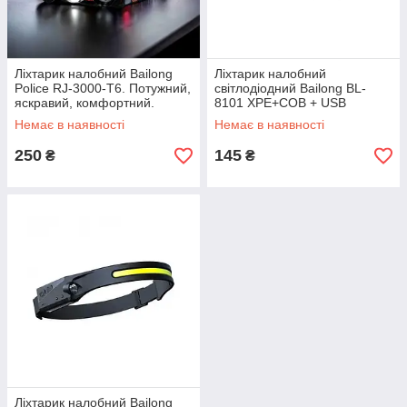
Ліхтарик налобний Bailong
Ліхтарик налобний
Police RJ-3000-T6. Потужний,
світлодіодний Bailong BL-
яскравий, комфортний.
8101 XPE+COB + USB
Найкраща Ціна
CHARGE
Немає в наявності
Немає в наявності
250
145
₴
₴
Ліхтарик налобний Bailong