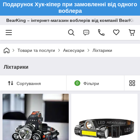
Подарунок Хук-кіпер при замовленні від одного
воблера
BearKing – інтернет-магазин воблерів від компанії BearKing
Товари та послуги
Аксесуари
Ліхтарики
Ліхтарики
Сортування
0
Фільтри