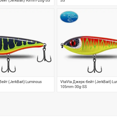
бейт (JerkBait) 90mm-20g-SS
SS
ейт (JerkBait) Luminous
VtaVta Джерк-бейт (JerkBait) L
105mm-30g-SS