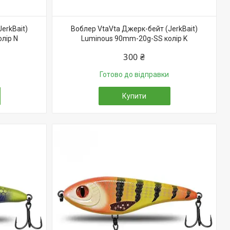
erkBait)
Воблер VtaVta Джерк-бейт (JerkBait)
лір N
Luminous 90mm-20g-SS колір K
300 ₴
Готово до відправки
Купити