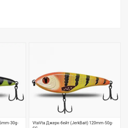
05mm-30g-
VtaVta Джерк-бейт (JerkBait) 120mm-50g-