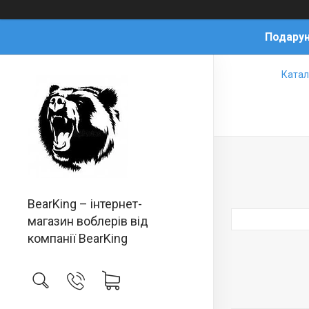
Подарун
Катал
BearKing – інтернет-
магазин воблерів від
компанії BearKing