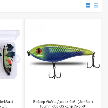
erkBait)
Воблер VtaVta Джерк-бейт (JerkBait)
 шт.
105mm-30g-SS колір Color-01