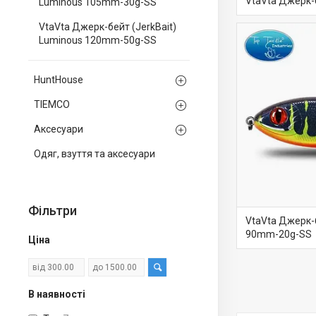
VtaVta Джерк-
Luminous 105mm-30g-SS
VtaVta Джерк-бейт (JerkBait)
Luminous 120mm-50g-SS
HuntHouse
TIEMCO
Аксесуари
Одяг, взуття та аксесуари
Фільтри
VtaVta Джерк-б
90mm-20g-SS
Ціна
В наявності