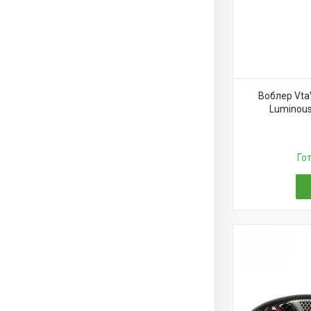
Воблер Vta
Luminous
Го