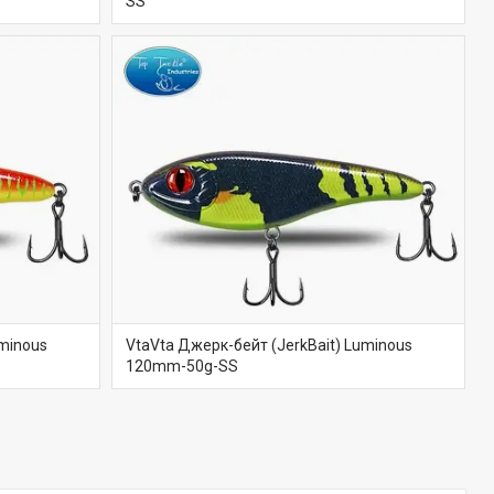
SS
uminous
VtaVta Джерк-бейт (JerkBait) Luminous
120mm-50g-SS