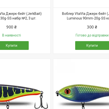
Vta Джерк-бейт (JerkBait)
Воблер VtaVta Джерк-бейт (J
0g-SS набір №2, 3 шт.
Luminous 90mm-20g-SS ко
900 ₴
300 ₴
В наявності
Готово до відправки
Купити
Купити