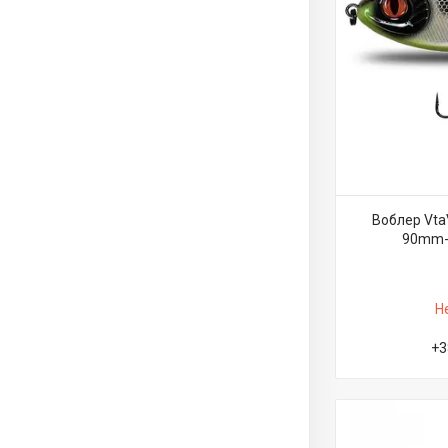
Воблер Vta
90mm-2
Н
+3