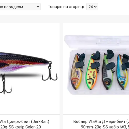
Vta Джерк-бейт (JerkBait)
Воблер VtaVta Джерк-бейт (J
0g-SS колір Color-20
90mm-20g-SS набір №3, 5