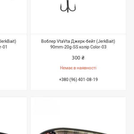
erkBait)
Воблер VtaVta Джерк-бейт (JerkBait)
r-01
90mm-20g-SS колір Color-03
300 ₴
Немає в наявності
+380 (96) 401-08-19