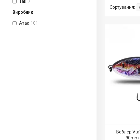
Так
7
Виробник
Атак
101
Воблер Vta
90mm-2