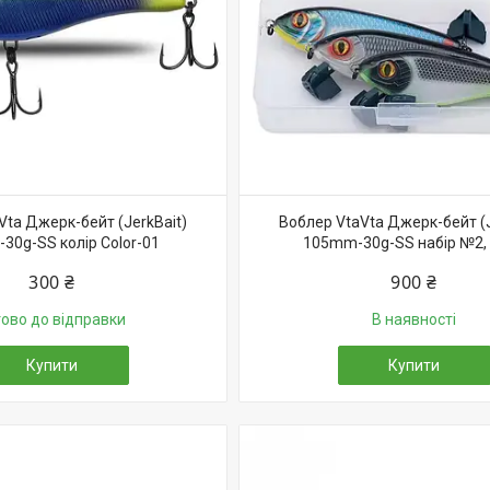
Vta Джерк-бейт (JerkBait)
Воблер VtaVta Джерк-бейт (J
30g-SS колір Color-01
105mm-30g-SS набір №2, 
300 ₴
900 ₴
тово до відправки
В наявності
Купити
Купити