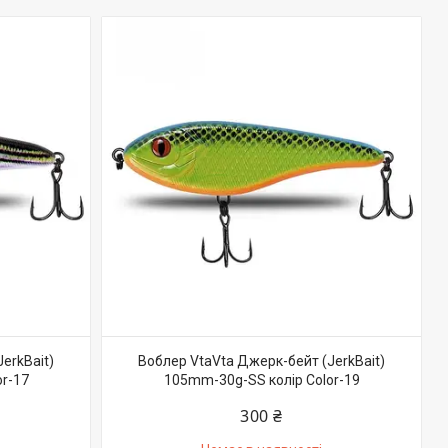
erkBait)
Воблер VtaVta Джерк-бейт (JerkBait)
r-17
105mm-30g-SS колір Color-19
300 ₴