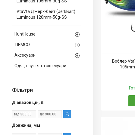
Luminous 105mm-30g-SS
VtaVta Джерк-бейт (JerkBait)
Luminous 120mm-50g-SS
HuntHouse
TIEMCO
Аксесуари
Воблер Vta
Одяг, взуття та аксесуари
105mm-
Го
Фільтри
Діапазон цін, ₴
Довжина, мм