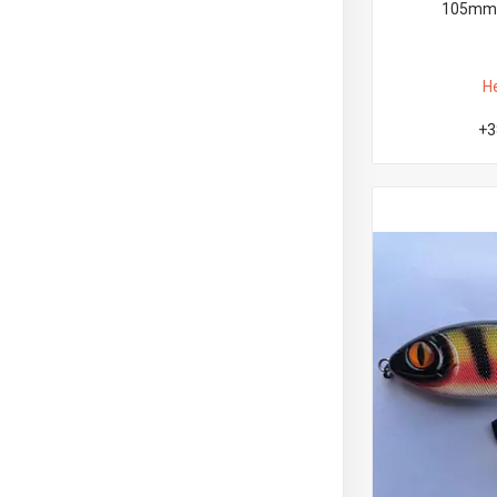
105mm-
Н
+3