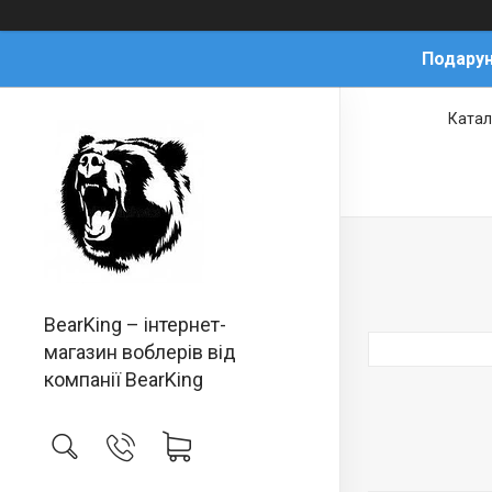
Подарун
Катал
BearKing – інтернет-
магазин воблерів від
компанії BearKing