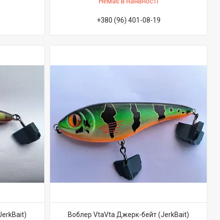
Немає в наявності
+380 (96) 401-08-19
erkBait)
Воблер VtaVta Джерк-бейт (JerkBait)