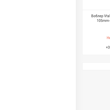
Воблер Vta
105mm-3
Н
+3