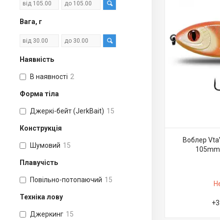
Вага, г
Наявність
В наявності
2
Форма тіла
Джеркі-бейт (JerkBait)
15
Конструкція
Воблер Vta
Шумовий
15
105mm-
Плавучість
Повільно-потопаючий
15
Н
Техніка лову
+3
Джеркинг
15