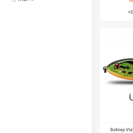
Н
+3
Воблер Vta