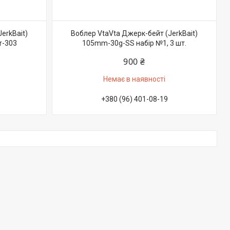
erkBait)
Воблер VtaVta Джерк-бейт (JerkBait)
r-303
105mm-30g-SS набір №1, 3 шт.
900 ₴
Немає в наявності
+380 (96) 401-08-19