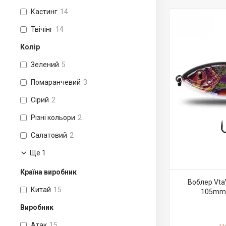
Кастинг
14
Твічінг
14
Колір
Зелений
5
Помаранчевий
3
Сірий
2
Різні кольори
2
Салатовий
2
Ще 1
Країна виробник
Воблер Vta
Китай
15
105mm-
Виробник
Атак
15