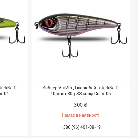
erkBait)
Воблер VtaVta Джерк-бейт (JerkBait)
r-04
105mm-30g-SS колір Color-06
300 ₴
Немає в наявності
+380 (96) 401-08-19