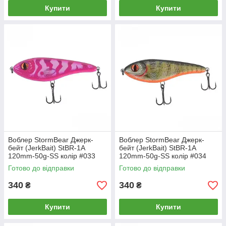
Купити
Купити
Воблер StormBear Джерк-
Воблер StormBear Джерк-
бейт (JerkBait) StBR-1A
бейт (JerkBait) StBR-1A
120mm-50g-SS колір #033
120mm-50g-SS колір #034
Готово до відправки
Готово до відправки
340
340
₴
₴
Купити
Купити