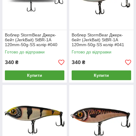
Воблер StormBear Джерк-
Воблер StormBear Джерк-
бейт (JerkBait) StBR-1A
бейт (JerkBait) StBR-1A
120mm-50g-SS колір #040
120mm-50g-SS колір #041
Готово до відправки
Готово до відправки
340
340
₴
₴
Купити
Купити