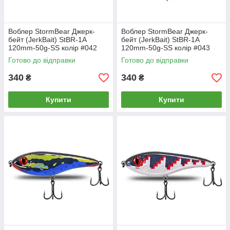
Воблер StormBear Джерк-
Воблер StormBear Джерк-
бейт (JerkBait) StBR-1A
бейт (JerkBait) StBR-1A
120mm-50g-SS колір #042
120mm-50g-SS колір #043
Готово до відправки
Готово до відправки
340
340
₴
₴
Купити
Купити