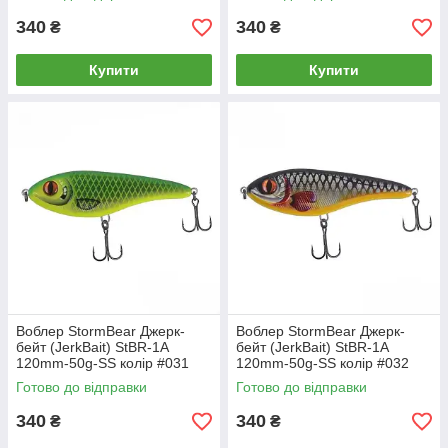
340
340
₴
₴
Купити
Купити
Воблер StormBear Джерк-
Воблер StormBear Джерк-
бейт (JerkBait) StBR-1A
бейт (JerkBait) StBR-1A
120mm-50g-SS колір #031
120mm-50g-SS колір #032
Готово до відправки
Готово до відправки
340
340
₴
₴