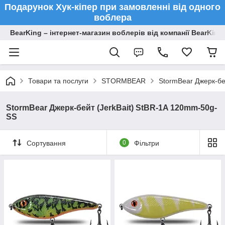
Подарунок Хук-кіпер при замовленні від одного
воблера
BearKing – інтернет-магазин воблерів від компанії BearKing
Товари та послуги
STORMBEAR
StormBear Джерк-бе
StormBear Джерк-бейт (JerkBait) StBR-1A 120mm-50g-
SS
Сортування
0
Фільтри