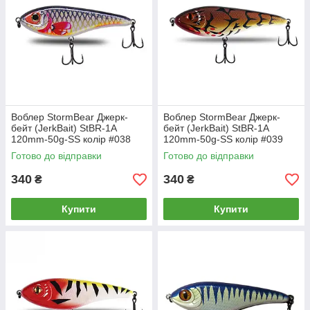
Воблер StormBear Джерк-
Воблер StormBear Джерк-
бейт (JerkBait) StBR-1A
бейт (JerkBait) StBR-1A
120mm-50g-SS колір #038
120mm-50g-SS колір #039
Готово до відправки
Готово до відправки
340
340
₴
₴
Купити
Купити