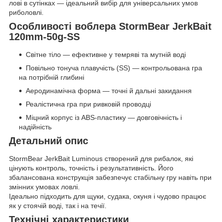
лові в сутінках — ідеальний вибір для універсальних умов
риболовлі.
Особливості воблера StormBear JerkBait
120mm-50g-SS
Світне тіло — ефективне у темряві та мутній воді
Повільно тонуча плавучість (SS) — контрольована гра
на потрібній глибині
Аеродинамічна форма — точні й дальні закидання
Реалістична гра при ривковій проводці
Міцний корпус із ABS-пластику — довговічність і
надійність
Детальний опис
StormBear JerkBait Luminous створений для рибалок, які
цінують контроль, точність і результативність. Його
збалансована конструкція забезпечує стабільну гру навіть при
змінних умовах ловлі.
Ідеально підходить для щуки, судака, окуня і чудово працює
як у стоячій воді, так і на течії.
Технічні характеристики