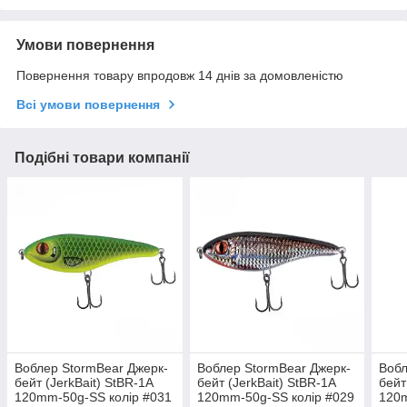
Умови повернення
Повернення товару впродовж 14 днів за домовленістю
Всі умови повернення
Подібні товари компанії
Воблер StormBear Джерк-
Воблер StormBear Джерк-
Вобл
бейт (JerkBait) StBR-1A
бейт (JerkBait) StBR-1A
бейт
120mm-50g-SS колір #031
120mm-50g-SS колір #029
120m