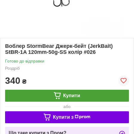
Воблер StormBear Джерк-бейт (JerkBait)
StBR-1A 120mm-50g-SS колір #026
Готово до відправки
Роздріб
340
₴
Купити
або
Купити з
Що таке купити з Пром?