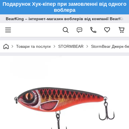
Подарунок Хук-кіпер при замовленні від одного
воблера
BearKing – інтернет-магазин воблерів від компанії BearKing
Товари та послуги
STORMBEAR
StormBear Джерк-бе