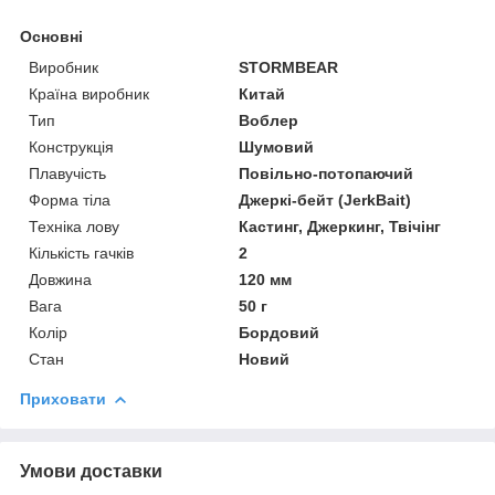
Основні
Виробник
STORMBEAR
Країна виробник
Китай
Тип
Воблер
Конструкція
Шумовий
Плавучість
Повільно-потопаючий
Форма тіла
Джеркі-бейт (JerkBait)
Техніка лову
Кастинг, Джеркинг, Твічінг
Кількість гачків
2
Довжина
120 мм
Вага
50 г
Колір
Бордовий
Стан
Новий
Приховати
Умови доставки