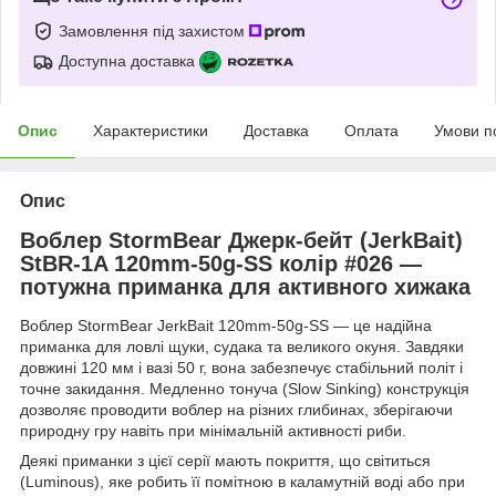
Замовлення під захистом
Доступна доставка
Опис
Характеристики
Доставка
Оплата
Умови п
Опис
Воблер StormBear Джерк-бейт (JerkBait)
StBR-1A 120mm-50g-SS колір #026 —
потужна приманка для активного хижака
Воблер StormBear JerkBait 120mm-50g-SS — це надійна
приманка для ловлі щуки, судака та великого окуня. Завдяки
довжині 120 мм і вазі 50 г, вона забезпечує стабільний політ і
точне закидання. Медленно тонуча (Slow Sinking) конструкція
дозволяє проводити воблер на різних глибинах, зберігаючи
природну гру навіть при мінімальній активності риби.
Деякі приманки з цієї серії мають покриття, що світиться
(Luminous), яке робить її помітною в каламутній воді або при