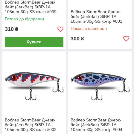
Воблер StormBear Джерк-
бейт (JerkBait) StBR-1A
105mm-30g-SS колір #039
Воблер StormBear Джерк-
бейт (JerkBait) StBR-1A
Готово до відправки
105mm-30g-SS колір #001
310
Немає в наявності
₴
300
₴
Купити
Воблер StormBear Джерк-
Воблер StormBear Джерк-
бейт (JerkBait) StBR-1A
бейт (JerkBait) StBR-1A
105mm-30g-SS колір #002
105mm-30g-SS колір #004