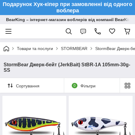
Подарунок Хук-кіпер при замовленні від одного
воблера
BearKing – інтернет-магазин воблерів від компанії BearKing
Товари та послуги
STORMBEAR
StormBear Джерк-бе
StormBear Джерк-бейт (JerkBait) StBR-1A 105mm-30g-
SS
Сортування
0
Фільтри