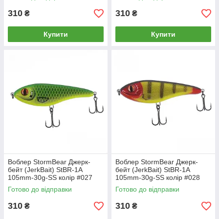
310
310
₴
₴
Купити
Купити
Воблер StormBear Джерк-
Воблер StormBear Джерк-
бейт (JerkBait) StBR-1A
бейт (JerkBait) StBR-1A
105mm-30g-SS колір #027
105mm-30g-SS колір #028
Готово до відправки
Готово до відправки
310
310
₴
₴