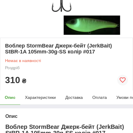
Воблер StormBear Джерк-бейт (JerkBait)
StBR-1A 105mm-30g-SS колір #017
Немає в наявності
Роздріб
310
₴
Опис
Характеристики
Доставка
Оплата
Умови п
Опис
Воблер StormBear Джерк-бейт (JerkBait)
StBR-1A 105mm-30g-SS колір #017 —