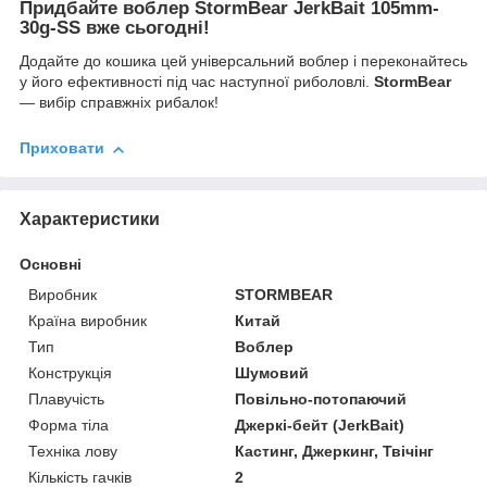
Придбайте воблер StormBear JerkBait 105mm-
30g-SS вже сьогодні!
Додайте до кошика цей універсальний воблер і переконайтесь
у його ефективності під час наступної риболовлі.
StormBear
— вибір справжніх рибалок!
Приховати
Характеристики
Основні
Виробник
STORMBEAR
Країна виробник
Китай
Тип
Воблер
Конструкція
Шумовий
Плавучість
Повільно-потопаючий
Форма тіла
Джеркі-бейт (JerkBait)
Техніка лову
Кастинг, Джеркинг, Твічінг
Кількість гачків
2