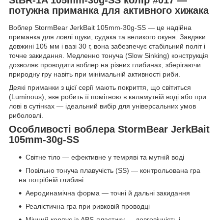
потужна приманка для активного хижака
Воблер StormBear JerkBait 105mm-30g-SS — це надійна
приманка для ловлі щуки, судака та великого окуня. Завдяки
довжині 105 мм і вазі 30 г, вона забезпечує стабільний політ і
точне закидання. Медленно тонуча (Slow Sinking) конструкція
дозволяє проводити воблер на різних глибинах, зберігаючи
природну гру навіть при мінімальній активності риби.
Деякі приманки з цієї серії мають покриття, що світиться
(Luminous), яке робить її помітною в каламутній воді або при
лові в сутінках — ідеальний вибір для універсальних умов
риболовлі.
Особливості воблера StormBear JerkBait
105mm-30g-SS
Світне тіло — ефективне у темряві та мутній воді
Повільно тонуча плавучість (SS) — контрольована гра
на потрібній глибині
Аеродинамічна форма — точні й дальні закидання
Реалістична гра при ривковій проводці
Міцний корпус із ABS-пластику — довговічність і