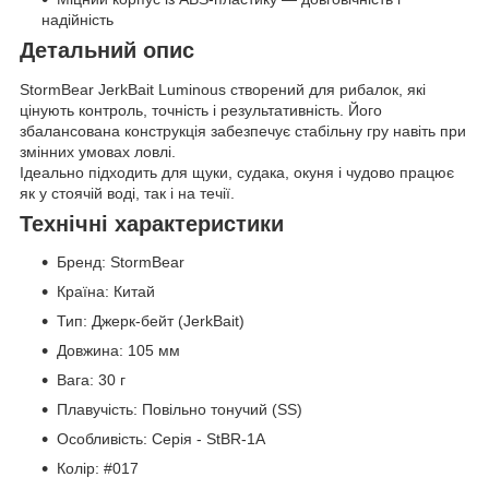
надійність
Детальний опис
StormBear JerkBait Luminous створений для рибалок, які
цінують контроль, точність і результативність. Його
збалансована конструкція забезпечує стабільну гру навіть при
змінних умовах ловлі.
Ідеально підходить для щуки, судака, окуня і чудово працює
як у стоячій воді, так і на течії.
Технічні характеристики
Бренд: StormBear
Країна: Китай
Тип: Джерк-бейт (JerkBait)
Довжина: 105 мм
Вага: 30 г
Плавучість: Повільно тонучий (SS)
Особливість: Серія - StBR-1A
Колір: #017