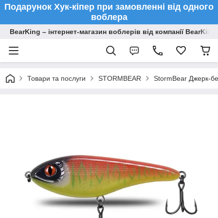
Подарунок Хук-кіпер при замовленні від одного
воблера
BearKing – інтернет-магазин воблерів від компанії BearKing
Товари та послуги
STORMBEAR
StormBear Джерк-бе