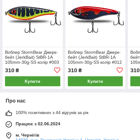
Воблер StormBear Джерк-
Воблер StormBear Джерк-
Вобл
бейт (JerkBait) StBR-1A
бейт (JerkBait) StBR-1A
бейт
105mm-30g-SS колір #003
105mm-30g-SS колір #012
105m
310
310
310
₴
₴
Купити
Купити
Про нас
100% позитивних з 44 відгуків за рік
Працює з 02.06.2024
м. Чернігів
14030, вул. Захисників України 1, Чернігів, Україна