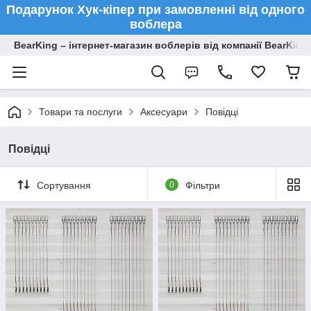
Подарунок Хук-кіпер при замовленні від одного
воблера
BearKing – інтернет-магазин воблерів від компанії BearKing
Товари та послуги
Аксесуари
Повідці
Повідці
Сортування
0
Фільтри