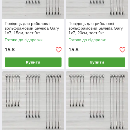
Повідець для риболовлі
Повідець для риболовлі
вольфрамовий Siweida Gary
вольфрамовий Siweida Gary
1х7, 15см, тест 9кг
1х7, 20см, тест 9кг
Готово до відправки
Готово до відправки
15
15
₴
₴
Купити
Купити