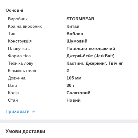
Основні
Виробник
STORMBEAR
Країна виробник
Китай
Тип
Воблер
Конструкція
Шумовий
Плавучість
Повільно-потопаючий
Форма тіла
Джеркі-бейт (JerkBait)
Техніка лову
Кастинг, Джеркинг, Твічінг
Кількість гачків
2
Довжина
105 мм
Вага
30 г
Колір
Салатовий
Стан
Новий
Приховати
Умови доставки