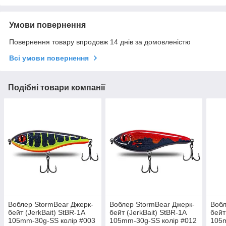
Умови повернення
Повернення товару впродовж 14 днів за домовленістю
Всі умови повернення
Подібні товари компанії
Воблер StormBear Джерк-
Воблер StormBear Джерк-
Вобл
бейт (JerkBait) StBR-1A
бейт (JerkBait) StBR-1A
бейт
105mm-30g-SS колір #003
105mm-30g-SS колір #012
105m