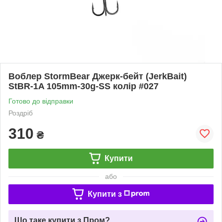
Воблер StormBear Джерк-бейт (JerkBait)
StBR-1A 105mm-30g-SS колір #027
Готово до відправки
Роздріб
310
₴
Купити
або
Купити з
Що таке купити з Пром?