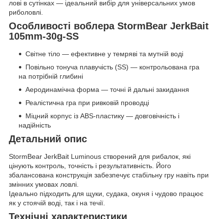
лові в сутінках — ідеальний вибір для універсальних умов
риболовлі.
Особливості воблера StormBear JerkBait
105mm-30g-SS
Світне тіло — ефективне у темряві та мутній воді
Повільно тонуча плавучість (SS) — контрольована гра
на потрібній глибині
Аеродинамічна форма — точні й дальні закидання
Реалістична гра при ривковій проводці
Міцний корпус із ABS-пластику — довговічність і
надійність
Детальний опис
StormBear JerkBait Luminous створений для рибалок, які
цінують контроль, точність і результативність. Його
збалансована конструкція забезпечує стабільну гру навіть при
змінних умовах ловлі.
Ідеально підходить для щуки, судака, окуня і чудово працює
як у стоячій воді, так і на течії.
Технічні характеристики