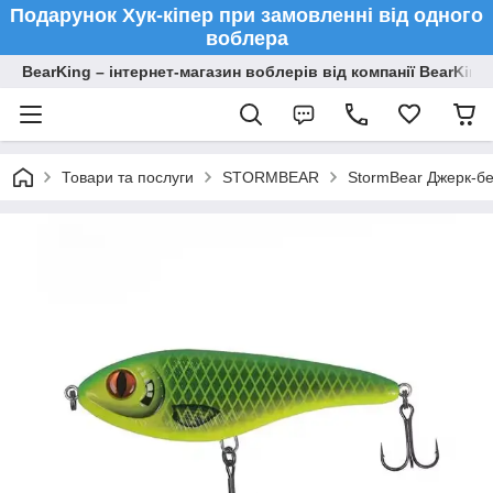
Подарунок Хук-кіпер при замовленні від одного
воблера
BearKing – інтернет-магазин воблерів від компанії BearKing
Товари та послуги
STORMBEAR
StormBear Джерк-бе