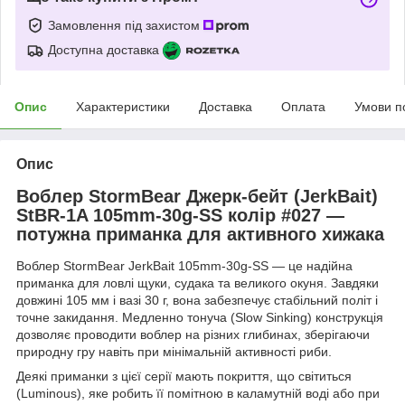
Замовлення під захистом
Доступна доставка
Опис
Характеристики
Доставка
Оплата
Умови п
Опис
Воблер StormBear Джерк-бейт (JerkBait)
StBR-1A 105mm-30g-SS колір #027 —
потужна приманка для активного хижака
Воблер StormBear JerkBait 105mm-30g-SS — це надійна
приманка для ловлі щуки, судака та великого окуня. Завдяки
довжині 105 мм і вазі 30 г, вона забезпечує стабільний політ і
точне закидання. Медленно тонуча (Slow Sinking) конструкція
дозволяє проводити воблер на різних глибинах, зберігаючи
природну гру навіть при мінімальній активності риби.
Деякі приманки з цієї серії мають покриття, що світиться
(Luminous), яке робить її помітною в каламутній воді або при