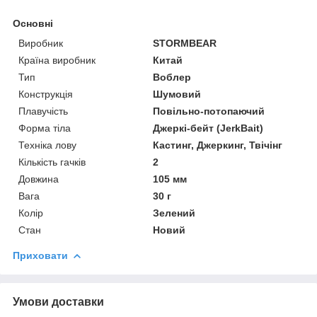
Основні
Виробник
STORMBEAR
Країна виробник
Китай
Тип
Воблер
Конструкція
Шумовий
Плавучість
Повільно-потопаючий
Форма тіла
Джеркі-бейт (JerkBait)
Техніка лову
Кастинг, Джеркинг, Твічінг
Кількість гачків
2
Довжина
105 мм
Вага
30 г
Колір
Зелений
Стан
Новий
Приховати
Умови доставки