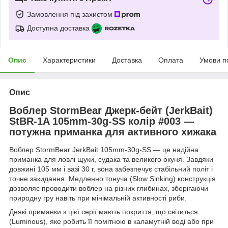
Замовлення під захистом
Доступна доставка
Опис
Характеристики
Доставка
Оплата
Умови п
Опис
Воблер StormBear Джерк-бейт (JerkBait)
StBR-1A 105mm-30g-SS колір #003 —
потужна приманка для активного хижака
Воблер StormBear JerkBait 105mm-30g-SS — це надійна
приманка для ловлі щуки, судака та великого окуня. Завдяки
довжині 105 мм і вазі 30 г, вона забезпечує стабільний політ і
точне закидання. Медленно тонуча (Slow Sinking) конструкція
дозволяє проводити воблер на різних глибинах, зберігаючи
природну гру навіть при мінімальній активності риби.
Деякі приманки з цієї серії мають покриття, що світиться
(Luminous), яке робить її помітною в каламутній воді або при