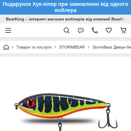
Подарунок Хук-кіпер при замовленні від одного
воблера
BearKing – інтернет-магазин воблерів від компанії BearKing
Товари та послуги
STORMBEAR
StormBear Джерк-бе