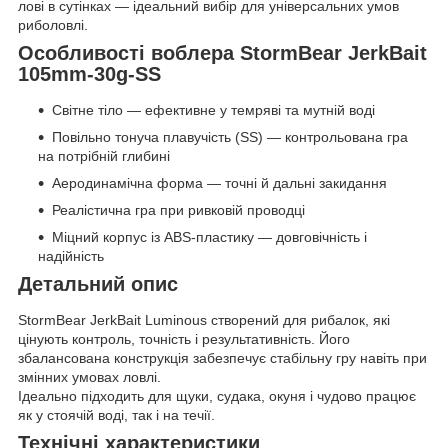
лові в сутінках — ідеальний вибір для універсальних умов
риболовлі.
Особливості воблера StormBear JerkBait
105mm-30g-SS
Світне тіло — ефективне у темряві та мутній воді
Повільно тонуча плавучість (SS) — контрольована гра
на потрібній глибині
Аеродинамічна форма — точні й дальні закидання
Реалістична гра при ривковій проводці
Міцний корпус із ABS-пластику — довговічність і
надійність
Детальний опис
StormBear JerkBait Luminous створений для рибалок, які
цінують контроль, точність і результативність. Його
збалансована конструкція забезпечує стабільну гру навіть при
змінних умовах ловлі.
Ідеально підходить для щуки, судака, окуня і чудово працює
як у стоячій воді, так і на течії.
Технічні характеристики