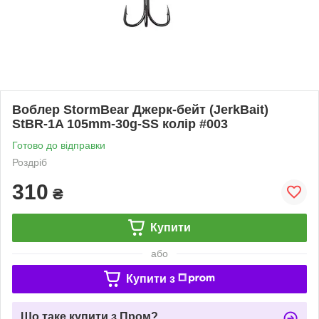
Воблер StormBear Джерк-бейт (JerkBait)
StBR-1A 105mm-30g-SS колір #003
Готово до відправки
Роздріб
310
₴
Купити
або
Купити з
Що таке купити з Пром?