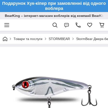
Подарунок Хук-кіпер при замовленні від одного
воблера
BearKing – інтернет-магазин воблерів від компанії BearKing
Товари та послуги
STORMBEAR
StormBear Джерк-бе