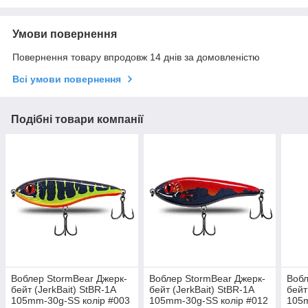
Умови повернення
Повернення товару впродовж 14 днів за домовленістю
Всі умови повернення
Подібні товари компанії
Воблер StormBear Джерк-
Воблер StormBear Джерк-
Вобл
бейт (JerkBait) StBR-1A
бейт (JerkBait) StBR-1A
бейт
105mm-30g-SS колір #003
105mm-30g-SS колір #012
105m