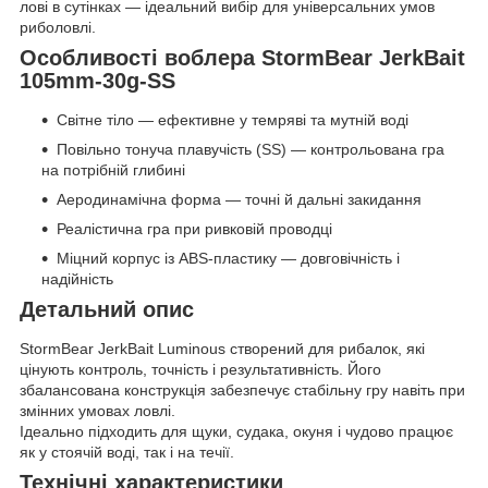
лові в сутінках — ідеальний вибір для універсальних умов
риболовлі.
Особливості воблера StormBear JerkBait
105mm-30g-SS
Світне тіло — ефективне у темряві та мутній воді
Повільно тонуча плавучість (SS) — контрольована гра
на потрібній глибині
Аеродинамічна форма — точні й дальні закидання
Реалістична гра при ривковій проводці
Міцний корпус із ABS-пластику — довговічність і
надійність
Детальний опис
StormBear JerkBait Luminous створений для рибалок, які
цінують контроль, точність і результативність. Його
збалансована конструкція забезпечує стабільну гру навіть при
змінних умовах ловлі.
Ідеально підходить для щуки, судака, окуня і чудово працює
як у стоячій воді, так і на течії.
Технічні характеристики