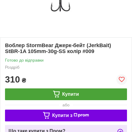
Воблер StormBear Джерк-бейт (JerkBait)
StBR-1A 105mm-30g-SS колір #009
Готово до відправки
Роздріб
310
₴
Купити
або
Купити з
Що таке купити з Пром?