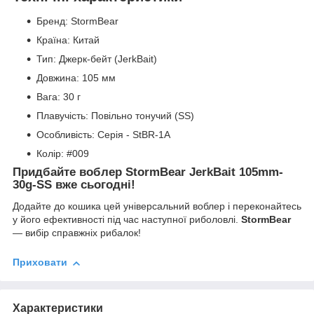
Бренд: StormBear
Країна: Китай
Тип: Джерк-бейт (JerkBait)
Довжина: 105 мм
Вага: 30 г
Плавучість: Повільно тонучий (SS)
Особливість: Серія - StBR-1A
Колір: #009
Придбайте воблер StormBear JerkBait 105mm-
30g-SS вже сьогодні!
Додайте до кошика цей універсальний воблер і переконайтесь
у його ефективності під час наступної риболовлі.
StormBear
— вибір справжніх рибалок!
Приховати
Характеристики