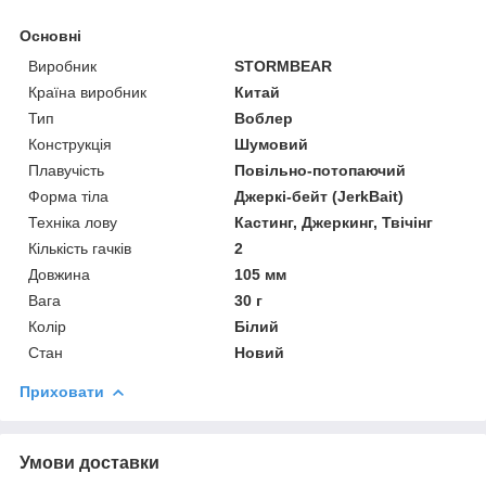
Основні
Виробник
STORMBEAR
Країна виробник
Китай
Тип
Воблер
Конструкція
Шумовий
Плавучість
Повільно-потопаючий
Форма тіла
Джеркі-бейт (JerkBait)
Техніка лову
Кастинг, Джеркинг, Твічінг
Кількість гачків
2
Довжина
105 мм
Вага
30 г
Колір
Білий
Стан
Новий
Приховати
Умови доставки