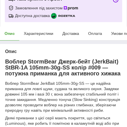
Замовлення під захистом
Доступна доставка
Опис
Характеристики
Доставка
Оплата
Умови п
Опис
Воблер StormBear Джерк-бейт (JerkBait)
StBR-1A 105mm-30g-SS колір #009 —
потужна приманка для активного хижака
Воблер StormBear JerkBait 105mm-30g-SS — це надійна
приманка для ловлі щуки, судака та великого окуня. Завдяки
довжині 105 мм і вазі 30 г, вона забезпечує стабільний політ і
точне закидання. Медленно тонуча (Slow Sinking) конструкція
дозволяє проводити воблер на різних глибинах, зберігаючи
природну гру навіть при мінімальній активності риби.
Деякі приманки з цієї серії мають покриття, що світиться
(Luminous), яке робить її помітною в каламутній воді або при