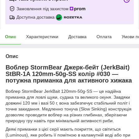
Замовлення під захистом
Доступна доставка
Опис
Характеристики
Доставка
Оплата
Умови п
Опис
Воблер StormBear Джерк-бейт (JerkBait)
StBR-1A 120mm-50g-SS колір #030 —
потужна приманка для активного хижака
Воблер StormBear JerkBait 120mm-50g-SS — це надійна
приманка для ловлі щуки, судака та великого окуня. Завдяки
довжині 120 мм і вазі 50 г, вона забезпечує стабільний політ і
точне закидання. Медленно тонуча (Slow Sinking) конструкція
дозволяє проводити воблер на різних глибинах, зберігаючи
природну гру навіть при мінімальній активності риби.
Деякі приманки з цієї серії мають покриття, що світиться
(Luminous), яке робить її помітною в каламутній воді або при