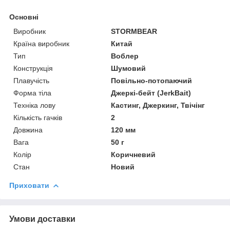
Основні
Виробник
STORMBEAR
Країна виробник
Китай
Тип
Воблер
Конструкція
Шумовий
Плавучість
Повільно-потопаючий
Форма тіла
Джеркі-бейт (JerkBait)
Техніка лову
Кастинг, Джеркинг, Твічінг
Кількість гачків
2
Довжина
120 мм
Вага
50 г
Колір
Коричневий
Стан
Новий
Приховати
Умови доставки