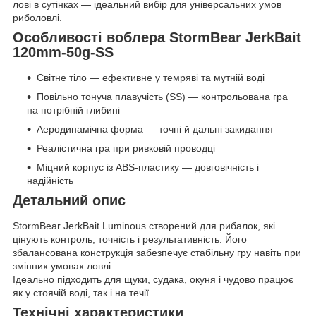
лові в сутінках — ідеальний вибір для універсальних умов
риболовлі.
Особливості воблера StormBear JerkBait
120mm-50g-SS
Світне тіло — ефективне у темряві та мутній воді
Повільно тонуча плавучість (SS) — контрольована гра
на потрібній глибині
Аеродинамічна форма — точні й дальні закидання
Реалістична гра при ривковій проводці
Міцний корпус із ABS-пластику — довговічність і
надійність
Детальний опис
StormBear JerkBait Luminous створений для рибалок, які
цінують контроль, точність і результативність. Його
збалансована конструкція забезпечує стабільну гру навіть при
змінних умовах ловлі.
Ідеально підходить для щуки, судака, окуня і чудово працює
як у стоячій воді, так і на течії.
Технічні характеристики