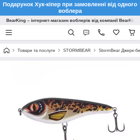
Подарунок Хук-кіпер при замовленні від одного
воблера
BearKing – інтернет-магазин воблерів від компанії BearKing
Товари та послуги
STORMBEAR
StormBear Джерк-бе