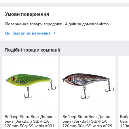
Умови повернення
Повернення товару впродовж 14 днів за домовленістю
Всі умови повернення
Подібні товари компанії
Воблер StormBear Джерк-
Воблер StormBear Джерк-
Вобл
бейт (JerkBait) StBR-1A
бейт (JerkBait) StBR-1A
бейт
120mm-50g-SS колір #031
120mm-50g-SS колір #029
120m