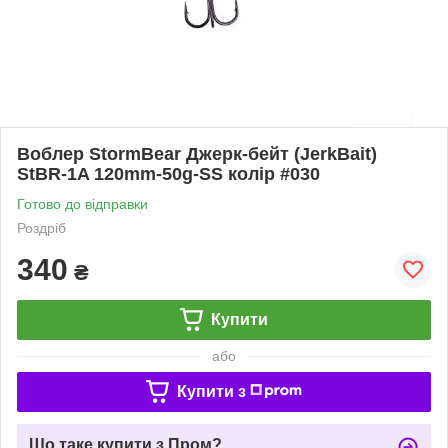
Воблер StormBear Джерк-бейт (JerkBait)
StBR-1A 120mm-50g-SS колір #030
Готово до відправки
Роздріб
340
₴
Купити
або
Купити з
Що таке купити з Пром?