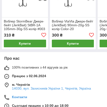
Воблер StormBear Джерк-
Воблер VtaVta Джерк-бейт
Вобл
бейт (JerkBait) StBR-1A
(JerkBait) 90mm-20g-SS
(Jer
105mm-30g-SS колір #003
колір Color-20
20g-
310
300
300
₴
₴
Купити
Купити
Про нас
100% позитивних з 44 відгуків за рік
Працює з 02.06.2024
м. Чернігів
14030, вул. Захисників України 1, Чернігів, Україна
Контакти
Сьогодні працює з 10:00 до 18:00