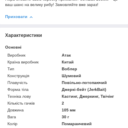
ваш шанс на велику рибу! Замовляйте вже зараз!
Приховати
Характеристики
Основні
Виробник
Атак
Країна виробник
Китай
Тип
Воблер
Конструкція
Шумовий
Плавучість
Повільно-потопаючий
Форма тіла
Джеркі-бейт (JerkBait)
Техніка лову
Кастинг, Джеркинг, Твічінг
Кількість гачків
2
Довжина
105 мм
Вага
30 г
Колір
Помаранчевий