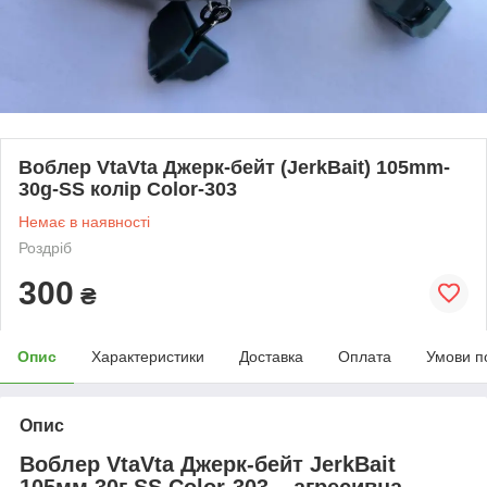
Воблер VtaVta Джерк-бейт (JerkBait) 105mm-
30g-SS колір Color-303
Немає в наявності
Роздріб
300
₴
Опис
Характеристики
Доставка
Оплата
Умови п
Опис
Воблер VtaVta Джерк-бейт
JerkBait
105мм 30г SS Color-303 – агресивна