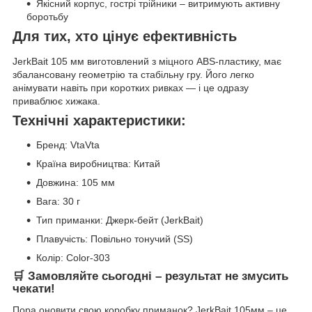
Якісний корпус, гострі трійники – витримують активну
боротьбу
Для тих, хто цінує ефективність
JerkBait 105 мм виготовлений з міцного ABS-пластику, має
збалансовану геометрію та стабільну гру. Його легко
анімувати навіть при коротких ривках — і це одразу
приваблює хижака.
Технічні характеристики:
Бренд: VtaVta
Країна виробництва: Китай
Довжина: 105 мм
Вага: 30 г
Тип приманки: Джерк-бейт (JerkBait)
Плавучість: Повільно тонучий (SS)
Колір: Color-303
🛒 Замовляйте сьогодні – результат не змусить
чекати!
Пора оновити свою коробку приманок? JerkBait 105мм – це