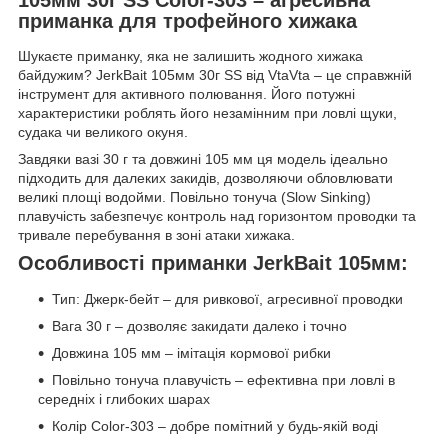
приманка для трофейного хижака
Шукаєте приманку, яка не залишить жодного хижака
байдужим? JerkBait 105мм 30г SS від VtaVta – це справжній
інструмент для активного полювання. Його потужні
характеристики роблять його незамінним при ловлі щуки,
судака чи великого окуня.
Завдяки вазі 30 г та довжині 105 мм ця модель ідеально
підходить для далеких закидів, дозволяючи обловлювати
великі площі водойми. Повільно тонуча (Slow Sinking)
плавучість забезпечує контроль над горизонтом проводки та
тривале перебування в зоні атаки хижака.
Особливості приманки JerkBait 105мм:
Тип: Джерк-бейт – для ривкової, агресивної проводки
Вага 30 г – дозволяє закидати далеко і точно
Довжина 105 мм – імітація кормової рибки
Повільно тонуча плавучість – ефективна при ловлі в
середніх і глибоких шарах
Колір Color-303 – добре помітний у будь-якій воді