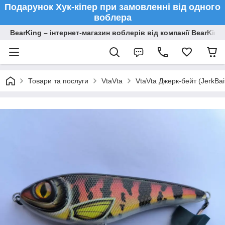
Подарунок Хук-кіпер при замовленні від одного
воблера
BearKing – інтернет-магазин воблерів від компанії BearKing
Товари та послуги
VtaVta
VtaVta Джерк-бейт (JerkBa