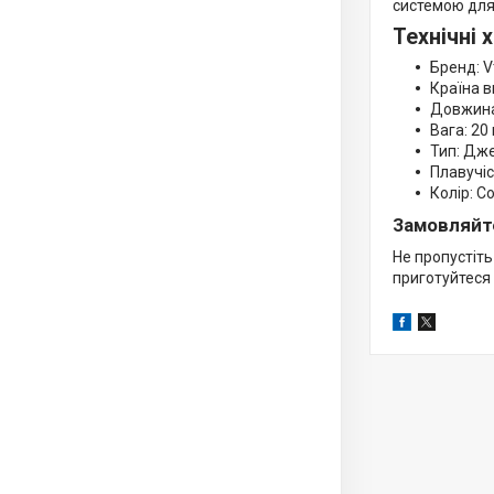
системою для 
Технічні 
Бренд: V
Країна 
Довжина
Вага: 20 
Тип: Дже
Плавучіс
Колір: Co
Замовляйте
Не пропустіт
приготуйтеся