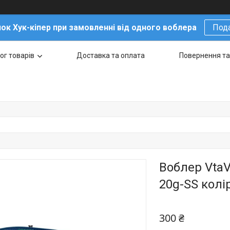
ок Хук-кіпер при замовленні від одного воблера
Под
ог товарів
Доставка та оплата
Повернення та
Воблер VtaV
20g-SS колір
300 ₴