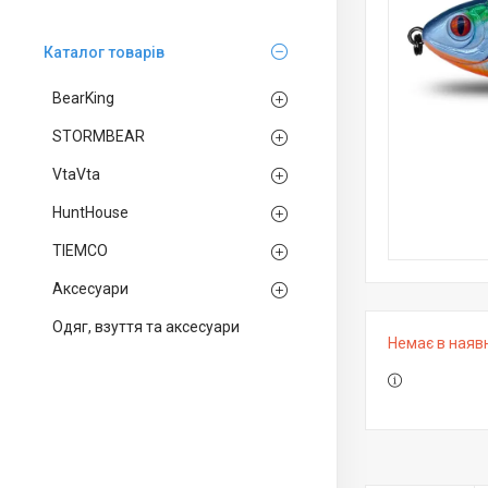
Каталог товарів
BearKing
STORMBEAR
VtaVta
HuntHouse
TIEMCO
Аксесуари
Одяг, взуття та аксесуари
Немає в наяв