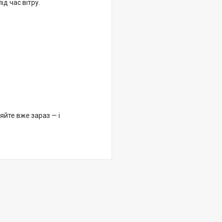
д час вітру.
йте вже зараз — і