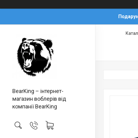
Подарун
Катал
BearKing – інтернет-
магазин воблерів від
компанії BearKing