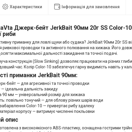
Характеристики
Інформація для замовлення
taVta Джерк-бейт
JerkBait 90мм 20г SS Color-1
ї риби
ивну приманку для ловлі щуки або судака? JerkBait 90мм 20г SS ві
 ривкової проводки та активного полювання на хижака. Його довжи
осягти максимальної дальності закидання та точної подачі.
уча конструкція (Slow Sinking) дозволяє працювати на різних глиб
 довший час. Колір Color-10 забезпечує гарну видимість навіть у кал
ті приманки JerkBait 90мм:
рк-бейт — для агресивної та точної проводки
г — ідеальна дальність закиду
 90 мм — універсальний розмір для хижака
ть: повільно тонучий — для облову різних шарів води
забарвлення Color-10 — привертає рибу здалеку
атеріал корпусу — витримує численні покльовки
й опис
отовлена з високоякісного ABS-пластику, оснащена гострими трій