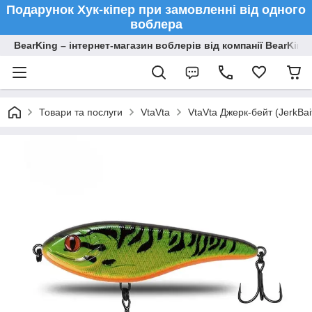
Подарунок Хук-кіпер при замовленні від одного
воблера
BearKing – інтернет-магазин воблерів від компанії BearKing
Товари та послуги
VtaVta
VtaVta Джерк-бейт (JerkBa