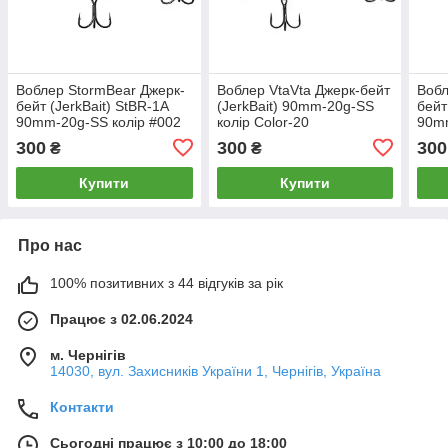
Воблер StormBear Джерк-
Воблер VtaVta Джерк-бейт
Вобл
бейт (JerkBait) StBR-1A
(JerkBait) 90mm-20g-SS
бейт
90mm-20g-SS колір #002
колір Color-20
90mm
300
300
300
₴
₴
Купити
Купити
Про нас
100% позитивних з 44 відгуків за рік
Працює з 02.06.2024
м. Чернігів
14030, вул. Захисників України 1, Чернігів, Україна
Контакти
Сьогодні працює з 10:00 до 18:00