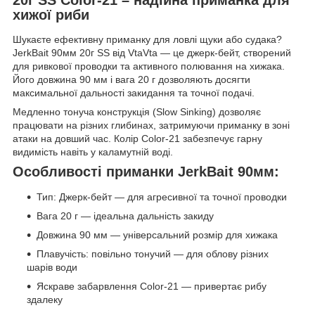
хижої риби
Шукаєте ефективну приманку для ловлі щуки або судака?
JerkBait 90мм 20г SS від VtaVta — це джерк-бейт, створений
для ривкової проводки та активного полювання на хижака.
Його довжина 90 мм і вага 20 г дозволяють досягти
максимальної дальності закидання та точної подачі.
Медленно тонуча конструкція (Slow Sinking) дозволяє
працювати на різних глибинах, затримуючи приманку в зоні
атаки на довший час. Колір Color-21 забезпечує гарну
видимість навіть у каламутній воді.
Особливості приманки JerkBait 90мм:
Тип: Джерк-бейт — для агресивної та точної проводки
Вага 20 г — ідеальна дальність закиду
Довжина 90 мм — універсальний розмір для хижака
Плавучість: повільно тонучий — для облову різних
шарів води
Яскраве забарвлення Color-21 — привертає рибу
здалеку