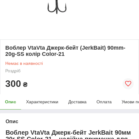
Воблер VtaVta Джерк-бейт (JerkBait) 90mm-
20g-SS колір Color-21
Немає в наявності
Роздріб
300
₴
Опис
Характеристики
Доставка
Оплата
Умови п
Опис
Воблер VtaVta Джерк-бейт
JerkBait 90мм
20г SS Color-21 – надійна приманка для