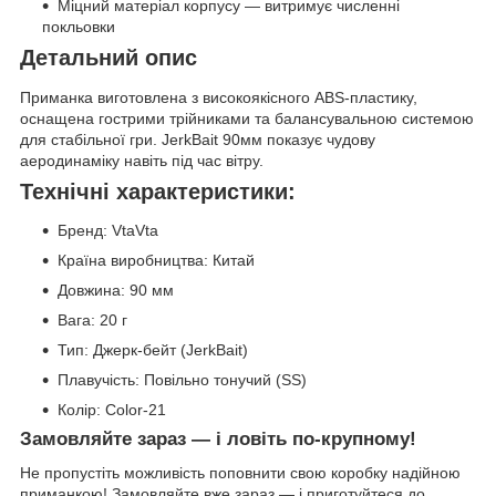
Міцний матеріал корпусу — витримує численні
покльовки
Детальний опис
Приманка виготовлена з високоякісного ABS-пластику,
оснащена гострими трійниками та балансувальною системою
для стабільної гри. JerkBait 90мм показує чудову
аеродинаміку навіть під час вітру.
Технічні характеристики:
Бренд: VtaVta
Країна виробництва: Китай
Довжина: 90 мм
Вага: 20 г
Тип: Джерк-бейт (JerkBait)
Плавучість: Повільно тонучий (SS)
Колір: Color-21
Замовляйте зараз — і ловіть по-крупному!
Не пропустіть можливість поповнити свою коробку надійною
приманкою! Замовляйте вже зараз — і приготуйтеся до