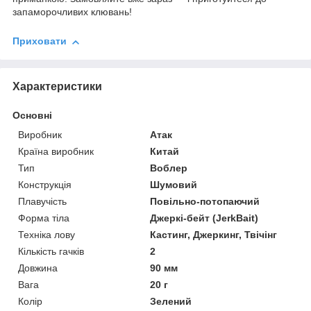
запаморочливих клювань!
Приховати
Характеристики
Основні
Виробник
Атак
Країна виробник
Китай
Тип
Воблер
Конструкція
Шумовий
Плавучість
Повільно-потопаючий
Форма тіла
Джеркі-бейт (JerkBait)
Техніка лову
Кастинг, Джеркинг, Твічінг
Кількість гачків
2
Довжина
90 мм
Вага
20 г
Колір
Зелений