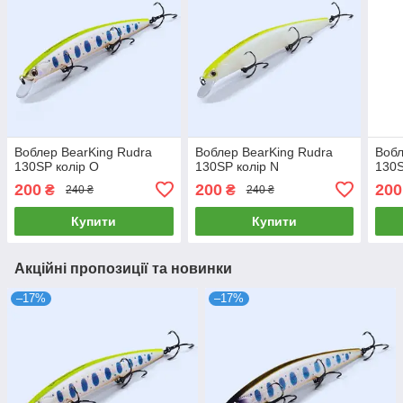
Воблер BearKing Rudra
Воблер BearKing Rudra
Вобл
130SP колір O
130SP колір N
130S
200
200
200
₴
₴
240 ₴
240 ₴
Купити
Купити
Акційні пропозиції та новинки
–17%
–17%