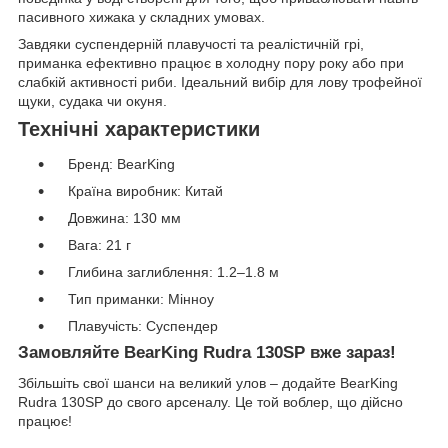
пасивного хижака у складних умовах.
Завдяки суспендерній плавучості та реалістичній грі,
приманка ефективно працює в холодну пору року або при
слабкій активності риби. Ідеальний вибір для лову трофейної
щуки, судака чи окуня.
Технічні характеристики
Бренд: BearKing
Країна виробник: Китай
Довжина: 130 мм
Вага: 21 г
Глибина заглиблення: 1.2–1.8 м
Тип приманки: Мінноу
Плавучість: Суспендер
Замовляйте BearKing Rudra 130SP вже зараз!
Збільшіть свої шанси на великий улов – додайте BearKing
Rudra 130SP до свого арсеналу. Це той воблер, що дійсно
працює!