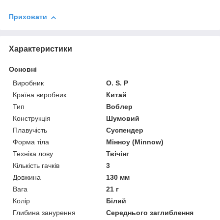
Приховати
Характеристики
Основні
Виробник
O. S. P
Країна виробник
Китай
Тип
Воблер
Конструкція
Шумовий
Плавучість
Суспендер
Форма тіла
Мінноу (Minnow)
Техніка лову
Твічінг
Кількість гачків
3
Довжина
130 мм
Вага
21 г
Колір
Білий
Глибина занурення
Середнього заглиблення