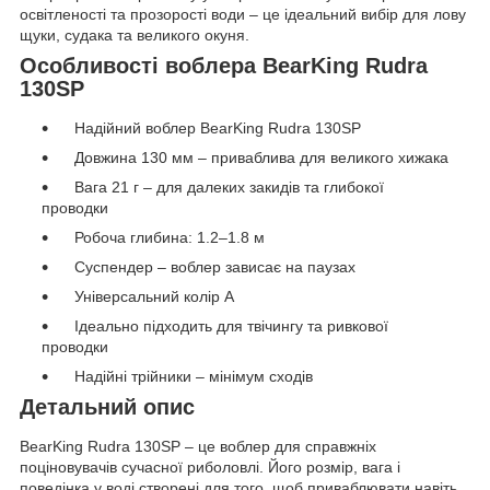
освітленості та прозорості води – це ідеальний вибір для лову
щуки, судака та великого окуня.
Особливості воблера BearKing Rudra
130SP
Надійний воблер BearKing Rudra 130SP
Довжина 130 мм – приваблива для великого хижака
Вага 21 г – для далеких закидів та глибокої
проводки
Робоча глибина: 1.2–1.8 м
Суспендер – воблер зависає на паузах
Універсальний колір A
Ідеально підходить для твічингу та ривкової
проводки
Надійні трійники – мінімум сходів
Детальний опис
BearKing Rudra 130SP – це воблер для справжніх
поціновувачів сучасної риболовлі. Його розмір, вага і
поведінка у воді створені для того, щоб приваблювати навіть