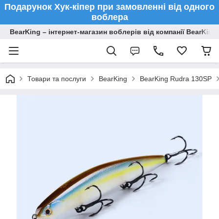
Подарунок Хук-кіпер при замовленні від одного
воблера
BearKing – інтернет-магазин воблерів від компанії BearKing
Товари та послуги
BearKing
BearKing Rudra 130SP