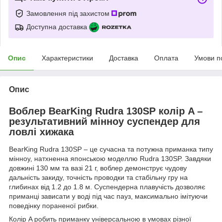
Замовлення під захистом
Доступна доставка
Опис
Характеристики
Доставка
Оплата
Умови п
Опис
Воблер BearKing Rudra 130SP колір A –
результативний мінноу суспендер для
ловлі хижака
BearKing Rudra 130SP – це сучасна та потужна приманка типу
мінноу, натхненна японською моделлю Rudra 130SP. Завдяки
довжині 130 мм та вазі 21 г, воблер демонструє чудову
дальність закиду, точність проводки та стабільну гру на
глибинах від 1.2 до 1.8 м. Суспендерна плавучість дозволяє
приманці зависати у воді під час пауз, максимально імітуючи
поведінку пораненої рибки.
Колір A робить приманку універсальною в умовах різної