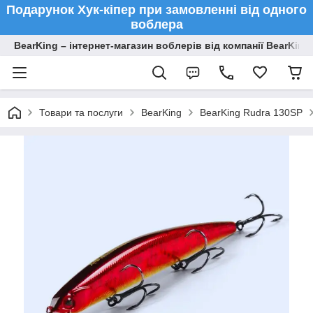
Подарунок Хук-кіпер при замовленні від одного
воблера
BearKing – інтернет-магазин воблерів від компанії BearKing
Товари та послуги
BearKing
BearKing Rudra 130SP