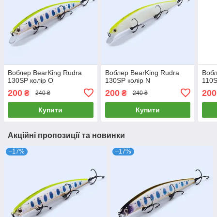
Воблер BearKing Rudra
Воблер BearKing Rudra
Вобл
130SP колір O
130SP колір N
110S
200
200
200
₴
₴
240 ₴
240 ₴
Купити
Купити
Акційні пропозиції та новинки
–17%
–17%