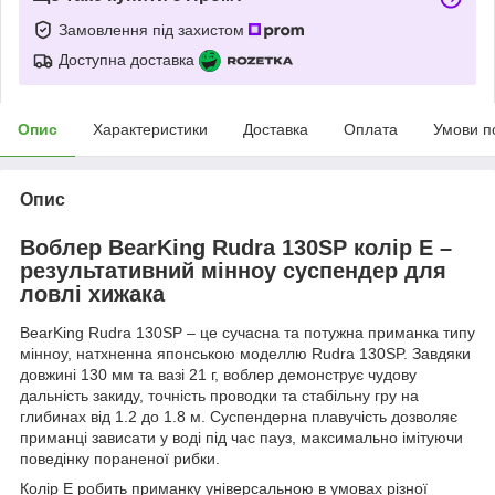
Замовлення під захистом
Доступна доставка
Опис
Характеристики
Доставка
Оплата
Умови п
Опис
Воблер BearKing Rudra 130SP колір E –
результативний мінноу суспендер для
ловлі хижака
BearKing Rudra 130SP – це сучасна та потужна приманка типу
мінноу, натхненна японською моделлю Rudra 130SP. Завдяки
довжині 130 мм та вазі 21 г, воблер демонструє чудову
дальність закиду, точність проводки та стабільну гру на
глибинах від 1.2 до 1.8 м. Суспендерна плавучість дозволяє
приманці зависати у воді під час пауз, максимально імітуючи
поведінку пораненої рибки.
Колір E робить приманку універсальною в умовах різної