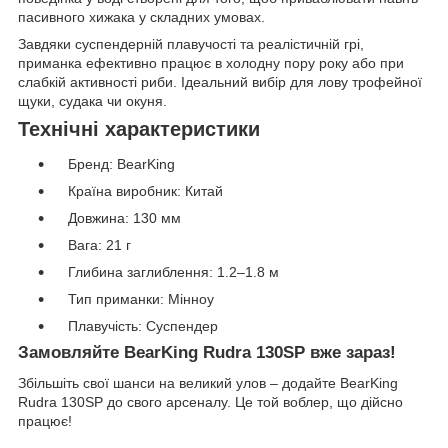
пасивного хижака у складних умовах.
Завдяки суспендерній плавучості та реалістичній грі,
приманка ефективно працює в холодну пору року або при
слабкій активності риби. Ідеальний вибір для лову трофейної
щуки, судака чи окуня.
Технічні характеристики
Бренд: BearKing
Країна виробник: Китай
Довжина: 130 мм
Вага: 21 г
Глибина заглиблення: 1.2–1.8 м
Тип приманки: Мінноу
Плавучість: Суспендер
Замовляйте BearKing Rudra 130SP вже зараз!
Збільшіть свої шанси на великий улов – додайте BearKing
Rudra 130SP до свого арсеналу. Це той воблер, що дійсно
працює!