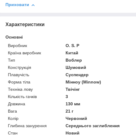
Приховати
Характеристики
Основні
Виробник
O. S. P
Країна виробник
Китай
Тип
Воблер
Конструкція
Шумовий
Плавучість
Суспендер
Форма тіла
Мінноу (Minnow)
Техніка лову
Твічінг
Кількість гачків
3
Довжина
130 мм
Вага
21 г
Колір
Червоний
Глибина занурення
Середнього заглиблення
Стан
Новий