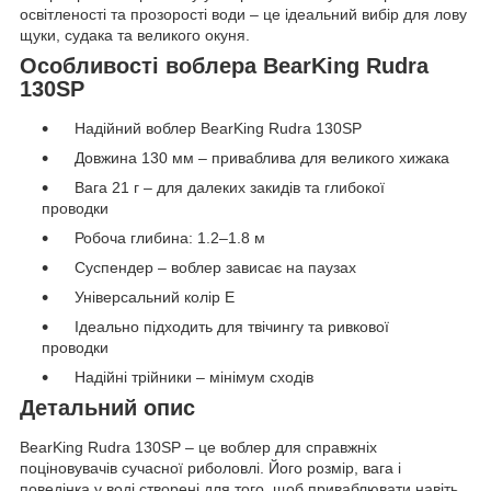
освітленості та прозорості води – це ідеальний вибір для лову
щуки, судака та великого окуня.
Особливості воблера BearKing Rudra
130SP
Надійний воблер BearKing Rudra 130SP
Довжина 130 мм – приваблива для великого хижака
Вага 21 г – для далеких закидів та глибокої
проводки
Робоча глибина: 1.2–1.8 м
Суспендер – воблер зависає на паузах
Універсальний колір E
Ідеально підходить для твічингу та ривкової
проводки
Надійні трійники – мінімум сходів
Детальний опис
BearKing Rudra 130SP – це воблер для справжніх
поціновувачів сучасної риболовлі. Його розмір, вага і
поведінка у воді створені для того, щоб приваблювати навіть