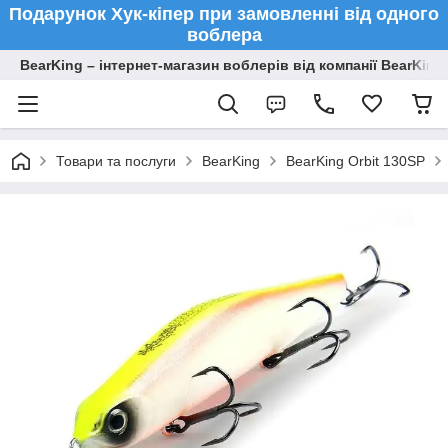
Подарунок Хук-кіпер при замовленні від одного
воблера
BearKing – інтернет-магазин воблерів від компанії BearKing
Товари та послуги
BearKing
BearKing Orbit 130SP