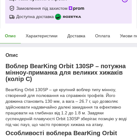
Замовлення під захистом
Доступна доставка
Опис
Характеристики
Доставка
Оплата
Умови п
Опис
Воблер BearKing Orbit 130SP – потужна
мінноу-приманка для великих хижаків
(колір C)
BearKing Orbit 130SP – це крупний воблер типу мінноу,
створений для полювання на справжніх трофеїв. Його
довжина становить 130 мм, а вага – 26.7 г, що дозволяє
здійснювати надзвичайно далекі закидання та ефективно
працювати на глибинах від 1.2 до 1.8 м. Завдяки
суспендерній плавучості Orbit 130SP зберігає позицію у воді
під час пауз, що часто провокує хижака на атаку.
Особливості воблера BearKing Orbit