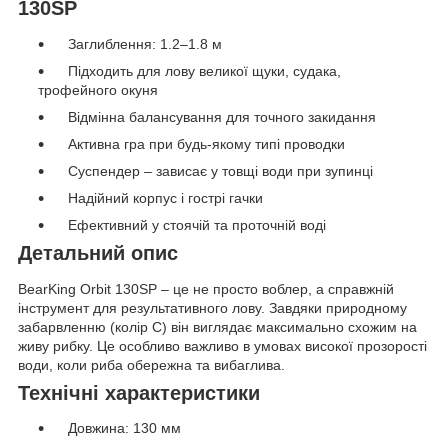
130SP
Заглиблення: 1.2–1.8 м
Підходить для лову великої щуки, судака,
трофейного окуня
Відмінна балансування для точного закидання
Активна гра при будь-якому типі проводки
Суспендер – зависає у товщі води при зупинці
Надійний корпус і гострі гачки
Ефективний у стоячій та проточній воді
Детальний опис
BearKing Orbit 130SP – це не просто воблер, а справжній
інструмент для результативного лову. Завдяки природному
забарвленню (колір C) він виглядає максимально схожим на
живу рибку. Це особливо важливо в умовах високої прозорості
води, коли риба обережна та вибаглива.
Технічні характеристики
Довжина: 130 мм