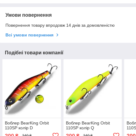
Умови повернення
Повернення товару впродовж 14 днів за домовленістю
Всі умови повернення
Подібні товари компанії
Воблер BearKing Orbit
Воблер BearKing Orbit
Вобл
110SP колір D
110SP колір Q
110S
200
200
200
₴
₴
240 ₴
240 ₴