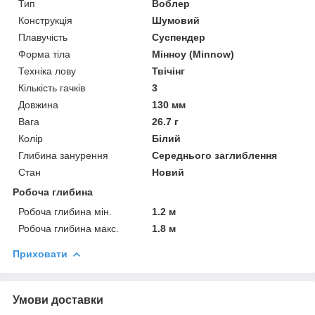
Тип
Воблер
Конструкція
Шумовий
Плавучість
Суспендер
Форма тіла
Мінноу (Minnow)
Техніка лову
Твічінг
Кількість гачків
3
Довжина
130 мм
Вага
26.7 г
Колір
Білий
Глибина занурення
Середнього заглиблення
Стан
Новий
Робоча глибина
Робоча глибина мін.
1.2 м
Робоча глибина макс.
1.8 м
Приховати
Умови доставки