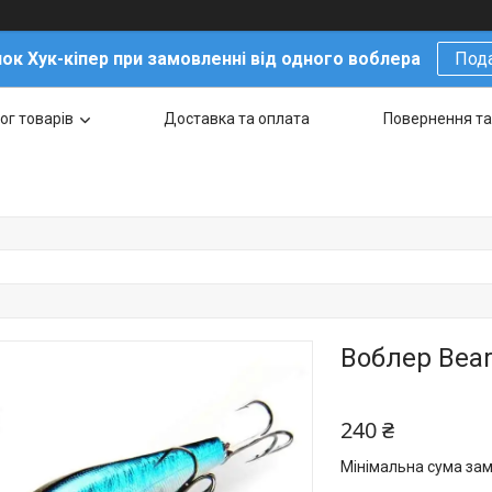
ок Хук-кіпер при замовленні від одного воблера
Под
ог товарів
Доставка та оплата
Повернення та
Воблер Bear
240 ₴
Мінімальна сума зам