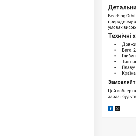
Детальни
BearKing Orbi
природному з
умовах високо
Технічні 
Довжин
Вага: 26
Глибина
Тип при
Плавучі
Країна 
Замовляйте
Цей воблер в
зараз і будьт