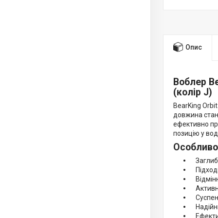
Опис
Воблер Be
(колір J)
BearKing Orbi
довжина стано
ефективно пра
позицію у вод
Особливос
Заглибл
Підходит
Відмінн
Активна
Суспенде
Надійний
Ефективн