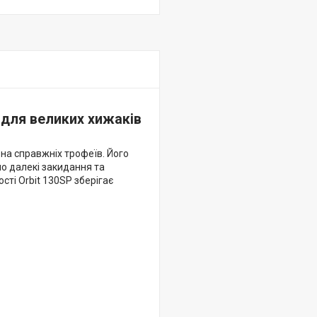
 для великих хижаків
 на справжніх трофеїв. Його
но далекі закидання та
сті Orbit 130SP зберігає