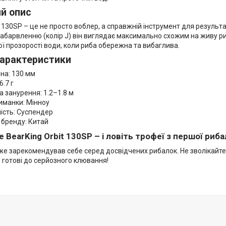
й опис
t 130SP – це не просто воблер, а справжній інструмент для результ
абарвленню (колір J) він виглядає максимально схожим на живу ри
ї прозорості води, коли риба обережна та вибаглива.
характеристики
а: 130 мм
.7 г
 занурення: 1.2–1.8 м
манки: Мінноу
сть: Суспендер
бренду: Китай
 BearKing Orbit 130SP – і ловіть трофеї з першої риба
же зарекомендував себе серед досвідчених рибалок. Не зволікайте
е готові до серйозного клювання!