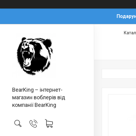
Подарун
Катал
BearKing – інтернет-
магазин воблерів від
компанії BearKing