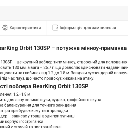
Характеристики
Інформація для замовлення
arKing Orbit 130SP – потужна мінноу-приманка
t 130SP – це крупний воблер типу мінноу, створений для полювання
вить 130 мм, а вага – 26.7 г, що дозволяє здійснювати надзвичай
цювати на глибинах від 1.2 до 1.8 м. Завдяки суспендерній плавучо
і під час пауз, що часто провокує хижака на атаку.
ті воблера BearKing Orbit 130SP
ення: 1.2–1.8 м
ь для лову великої щуки, судака, трофейного окуня
а балансування для точного закидання
 гра при будь-якому типі проводки
р – зависає у товщі води при зупинці
 корпус і гострі гачки
ий у стоячій та проточній воді