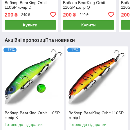
Воблер BearKing Orbit
Воблер BearKing Orbit
Вобл
110SP колір D
110SP колір Q
110S
200
200
200
₴
₴
240 ₴
240 ₴
Купити
Купити
Акційні пропозиції та новинки
–17%
–17%
Воблер BearKing Orbit 110SP
Воблер BearKing Orbit 110SP
колір K
колір L
Готово до відправки
Готово до відправки