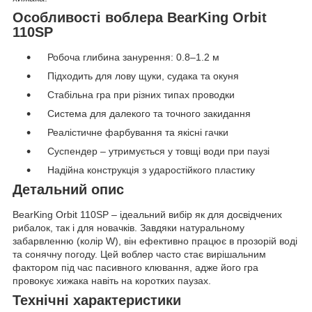
Особливості воблера BearKing Orbit
110SP
Робоча глибина занурення: 0.8–1.2 м
Підходить для лову щуки, судака та окуня
Стабільна гра при різних типах проводки
Система для далекого та точного закидання
Реалістичне фарбування та якісні гачки
Суспендер – утримується у товщі води при паузі
Надійна конструкція з ударостійкого пластику
Детальний опис
BearKing Orbit 110SP – ідеальний вибір як для досвідчених
рибалок, так і для новачків. Завдяки натуральному
забарвленню (колір W), він ефективно працює в прозорій воді
та сонячну погоду. Цей воблер часто стає вирішальним
фактором під час пасивного клювання, адже його гра
провокує хижака навіть на коротких паузах.
Технічні характеристики