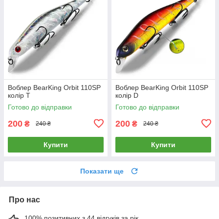
Воблер BearKing Orbit 110SP
Воблер BearKing Orbit 110SP
колір T
колір D
Готово до відправки
Готово до відправки
200
200
₴
₴
240 ₴
240 ₴
Купити
Купити
Показати ще
Про нас
100% позитивних з 44 відгуків за рік