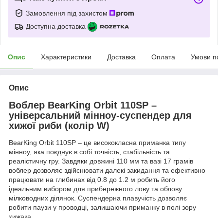
Замовлення під захистом
Доступна доставка
Опис
Характеристики
Доставка
Оплата
Умови п
Опис
Воблер BearKing Orbit 110SP –
універсальний мінноу-суспендер для
хижої риби (колір W)
BearKing Orbit 110SP – це висококласна приманка типу
мінноу, яка поєднує в собі точність, стабільність та
реалістичну гру. Завдяки довжині 110 мм та вазі 17 грамів
воблер дозволяє здійснювати далекі закидання та ефективно
працювати на глибинах від 0.8 до 1.2 м
робить його
ідеальним вибором для прибережного лову та облову
мілководних ділянок
. Суспендерна плавучість дозволяє
робити паузи у проводці, залишаючи приманку в полі зору
хижака.