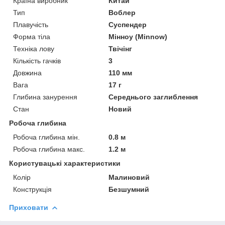
Країна виробник
Китай
Тип
Воблер
Плавучість
Суспендер
Форма тіла
Мінноу (Minnow)
Техніка лову
Твічінг
Кількість гачків
3
Довжина
110 мм
Вага
17 г
Глибина занурення
Середнього заглиблення
Стан
Новий
Робоча глибина
Робоча глибина мін.
0.8 м
Робоча глибина макс.
1.2 м
Користувацькі характеристики
Колір
Малиновий
Конструкція
Безшумний
Приховати