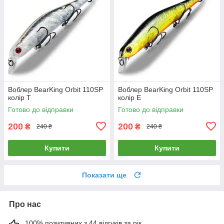
Воблер BearKing Orbit 110SP
Воблер BearKing Orbit 110SP
колір T
колір E
Готово до відправки
Готово до відправки
200
200
₴
₴
240 ₴
240 ₴
Купити
Купити
Показати ще
Про нас
100% позитивних з 44 відгуків за рік