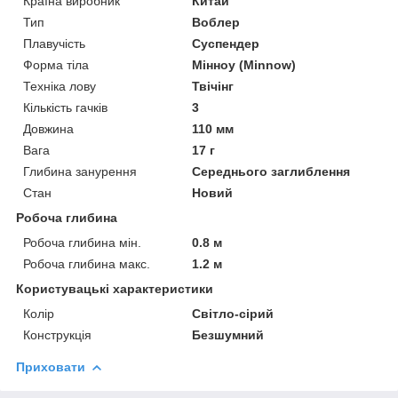
Країна виробник
Китай
Тип
Воблер
Плавучість
Суспендер
Форма тіла
Мінноу (Minnow)
Техніка лову
Твічінг
Кількість гачків
3
Довжина
110 мм
Вага
17 г
Глибина занурення
Середнього заглиблення
Стан
Новий
Робоча глибина
Робоча глибина мін.
0.8 м
Робоча глибина макс.
1.2 м
Користувацькі характеристики
Колір
Світло-сірий
Конструкція
Безшумний
Приховати