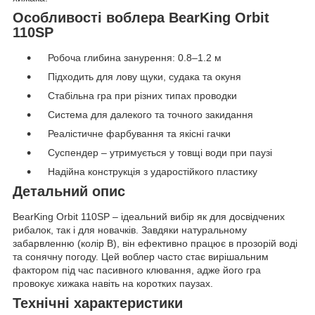
Особливості воблера BearKing Orbit
110SP
Робоча глибина занурення: 0.8–1.2 м
Підходить для лову щуки, судака та окуня
Стабільна гра при різних типах проводки
Система для далекого та точного закидання
Реалістичне фарбування та якісні гачки
Суспендер – утримується у товщі води при паузі
Надійна конструкція з ударостійкого пластику
Детальний опис
BearKing Orbit 110SP – ідеальний вибір як для досвідчених
рибалок, так і для новачків. Завдяки натуральному
забарвленню (колір B), він ефективно працює в прозорій воді
та сонячну погоду. Цей воблер часто стає вирішальним
фактором під час пасивного клювання, адже його гра
провокує хижака навіть на коротких паузах.
Технічні характеристики