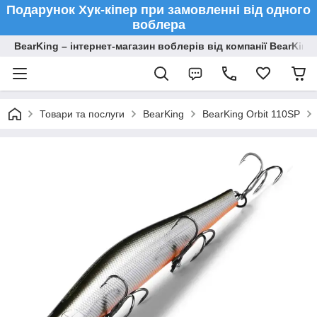
Подарунок Хук-кіпер при замовленні від одного
воблера
BearKing – інтернет-магазин воблерів від компанії BearKing
Товари та послуги
BearKing
BearKing Orbit 110SP