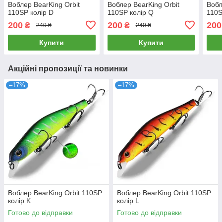
Воблер BearKing Orbit
Воблер BearKing Orbit
Вобл
110SP колір D
110SP колір Q
110S
200
200
200
₴
₴
240 ₴
240 ₴
Купити
Купити
Акційні пропозиції та новинки
–17%
–17%
Воблер BearKing Orbit 110SP
Воблер BearKing Orbit 110SP
колір K
колір L
Готово до відправки
Готово до відправки