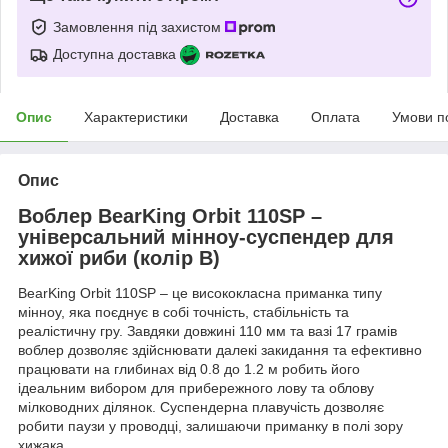
Замовлення під захистом
Доступна доставка
Опис
Характеристики
Доставка
Оплата
Умови п
Опис
Воблер BearKing Orbit 110SP –
універсальний мінноу-суспендер для
хижої риби (колір B)
BearKing Orbit 110SP – це висококласна приманка типу
мінноу, яка поєднує в собі точність, стабільність та
реалістичну гру. Завдяки довжині 110 мм та вазі 17 грамів
воблер дозволяє здійснювати далекі закидання та ефективно
працювати на глибинах від 0.8 до 1.2 м
робить його
ідеальним вибором для прибережного лову та облову
мілководних ділянок
. Суспендерна плавучість дозволяє
робити паузи у проводці, залишаючи приманку в полі зору
хижака.