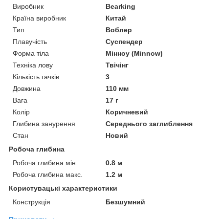
Виробник
Bearking
Країна виробник
Китай
Тип
Воблер
Плавучість
Суспендер
Форма тіла
Мінноу (Minnow)
Техніка лову
Твічінг
Кількість гачків
3
Довжина
110 мм
Вага
17 г
Колір
Коричневий
Глибина занурення
Середнього заглиблення
Стан
Новий
Робоча глибина
Робоча глибина мін.
0.8 м
Робоча глибина макс.
1.2 м
Користувацькі характеристики
Конструкція
Безшумний