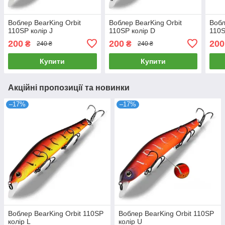
Воблер BearKing Orbit
Воблер BearKing Orbit
Вобл
110SP колір J
110SP колір D
110S
200
200
200
₴
₴
240 ₴
240 ₴
Купити
Купити
Акційні пропозиції та новинки
–17%
–17%
Воблер BearKing Orbit 110SP
Воблер BearKing Orbit 110SP
колір L
колір U