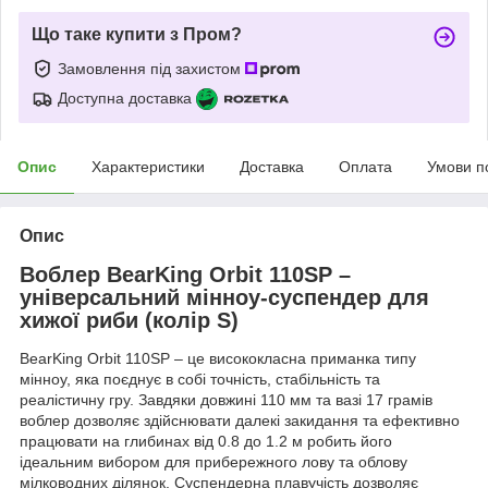
Що таке купити з Пром?
Замовлення під захистом
Доступна доставка
Опис
Характеристики
Доставка
Оплата
Умови п
Опис
Воблер BearKing Orbit 110SP –
універсальний мінноу-суспендер для
хижої риби (колір S)
BearKing Orbit 110SP – це висококласна приманка типу
мінноу, яка поєднує в собі точність, стабільність та
реалістичну гру. Завдяки довжині 110 мм та вазі 17 грамів
воблер дозволяє здійснювати далекі закидання та ефективно
працювати на глибинах від 0.8 до 1.2 м
робить його
ідеальним вибором для прибережного лову та облову
мілководних ділянок
. Суспендерна плавучість дозволяє