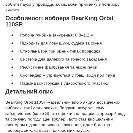
робити паузи у проводці, залишаючи приманку в полі зору
хижака.
Особливості воблера BearKing Orbit
110SP
Робоча глибина занурення: 0.8–1.2 м
Підходить для лову щуки, судака та окуня
Стабільна гра при різних типах проводки
Система для далекого та точного закидання
Реалістичне фарбування та якісні гачки
Суспендер – утримується у товщі води при паузі
Надійна конструкція з ударостійкого пластику
Детальний опис
BearKing Orbit 110SP – ідеальний вибір як для досвідчених
рибалок, так і для новачків. Завдяки натуральному
забарвленню (колір S), він ефективно працює в прозорій воді
та сонячну погоду. Цей воблер часто стає вирішальним
фактором під час пасивного клювання, адже його гра
провокує хижака навіть на коротких паузах.