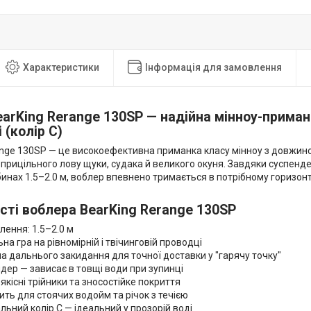
Характеристики
Інформація для замовлення
arKing Rerange 130SP — надійна мінноу-прима
 (колір C)
ange 130SP — це високоефективна приманка класу мінноу з довжино
прицільного лову щуки, судака й великого окуня. Завдяки суспендер
бинах 1.5–2.0 м, воблер впевнено тримається в потрібному горизон
сті воблера BearKing Rerange 130SP
ення: 1.5–2.0 м
а гра на рівномірній і твічинговій проводці
дальнього закидання для точної доставки у "гарячу точку"
ер — зависає в товщі води при зупинці
існі трійники та зносостійке покриття
ь для стоячих водойм та річок з течією
ний колір C — ідеальний у прозорій воді