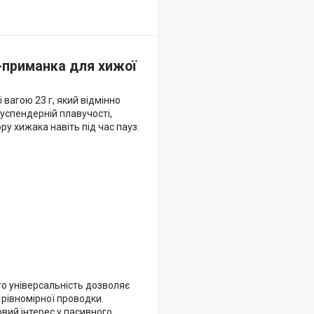
-приманка для хижої
вагою 23 г, який відмінно
суспендерній плавучості,
у хижака навіть під час пауз.
го універсальність дозволяє
ї рівномірної проводки.
вий інтерес у пасивного