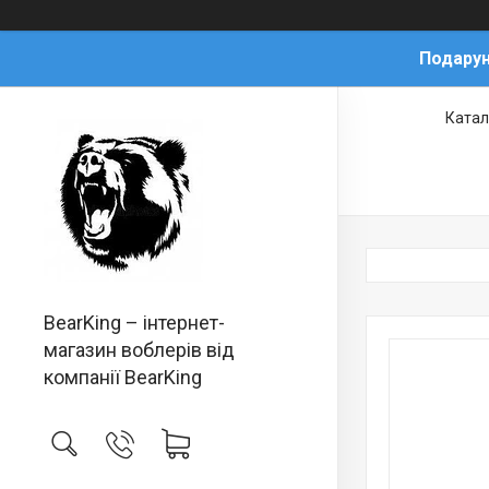
Подарун
Катал
BearKing – інтернет-
магазин воблерів від
компанії BearKing