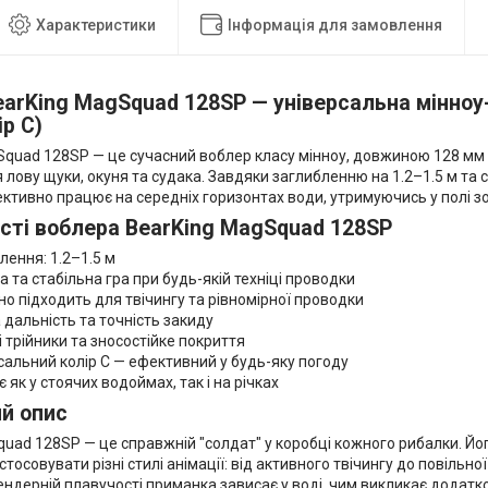
Характеристики
Інформація для замовлення
earKing MagSquad 128SP — універсальна мінноу
ір C)
quad 128SP — це сучасний воблер класу мінноу, довжиною 128 мм і 
 лову щуки, окуня та судака. Завдяки заглибленню на 1.2–1.5 м та 
тивно працює на середніх горизонтах води, утримуючись у полі зор
сті воблера BearKing MagSquad 128SP
ення: 1.2–1.5 м
та стабільна гра при будь-якій техніці проводки
 підходить для твічингу та рівномірної проводки
дальність та точність закиду
трійники та зносостійке покриття
альний колір C — ефективний у будь-яку погоду
к у стоячих водоймах, так і на річках
й опис
uad 128SP — це справжній "солдат" у коробці кожного рибалки. Йо
тосовувати різні стилі анімації: від активного твічингу до повільно
ндерній плавучості приманка зависає у воді, чим викликає додатко