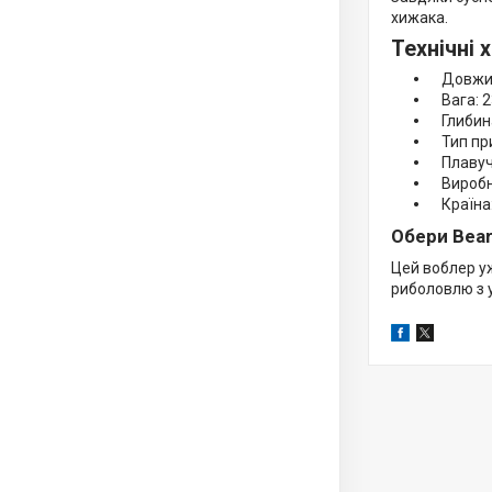
хижака.
Технічні 
Довжин
Вага: 2
Глибина
Тип при
Плавучі
Виробни
Країна:
Обери Bear
Цей воблер уж
риболовлю з 