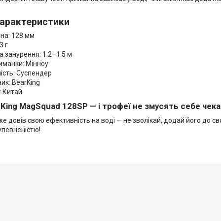
характеристики
а: 128 мм
3 г
 занурення: 1.2–1.5 м
манки: Мінноу
сть: Суспендер
к: BearKing
 Китай
King MagSquad 128SP — і трофеї не змусять себе чека
е довів свою ефективність на воді — не зволікай, додай його до св
упевненістю!