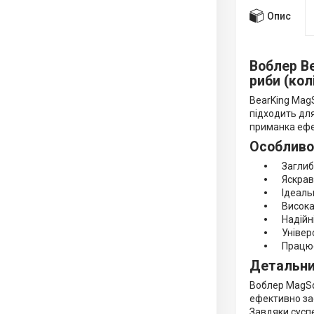
Опис
Воблер B
риби (кол
BearKing MagS
підходить для
приманка ефек
Особливо
Заглибл
Яскрава 
Ідеально
Висока 
Надійні 
Універс
Працює я
Детальни
Воблер MagSq
ефективно зас
Завдяки суспе