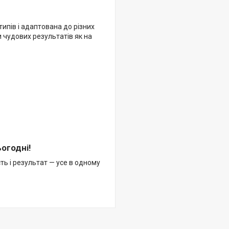
ипів і адаптована до різних
и чудових результатів як на
огодні!
ть і результат — усе в одному