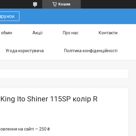
Кошик
арунок
 обмін
Акції
Про нас
Контакти
Угода користувача
Політика конфіденційності
ing Ito Shiner 115SP колір R
овлення на сайті — 250 ₴