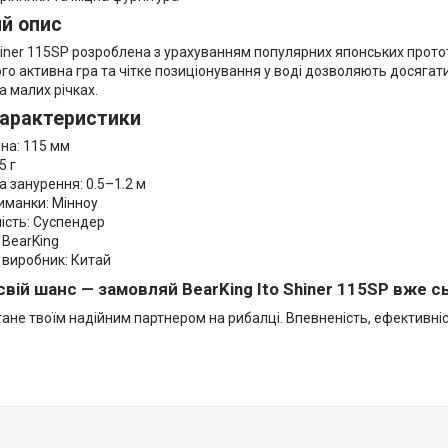
й опис
iner 115SP розроблена з урахуванням популярних японських протот
ого активна гра та чітке позиціонування у воді дозволяють досягат
на малих річках.
характеристики
а: 115 мм
5 г
 занурення: 0.5–1.2 м
манки: Мінноу
сть: Суспендер
BearKing
виробник: Китай
свій шанс — замовляй BearKing Ito Shiner 115SP вже сь
ане твоїм надійним партнером на рибалці. Впевненість, ефективніс