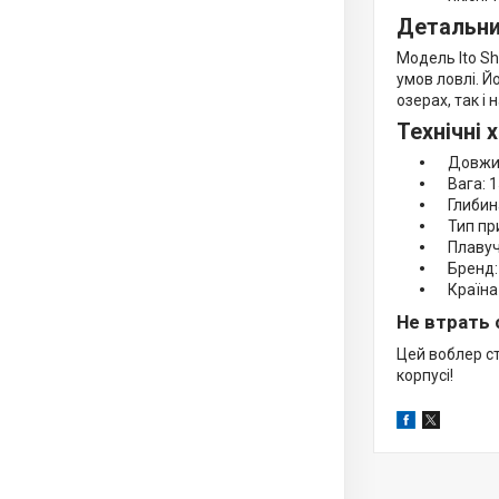
Детальни
Модель Ito Sh
умов ловлі. Й
озерах, так і 
Технічні 
Довжин
Вага: 1
Глибина
Тип при
Плавучі
Бренд: 
Країна 
Не втрать 
Цей воблер ст
корпусі!