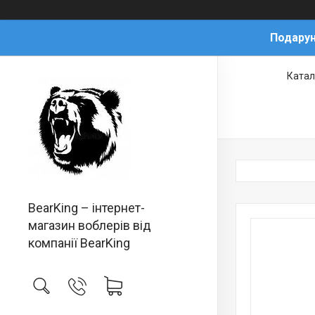
Подарун
Катал
BearKing – інтернет-
магазин воблерів від
компанії BearKing