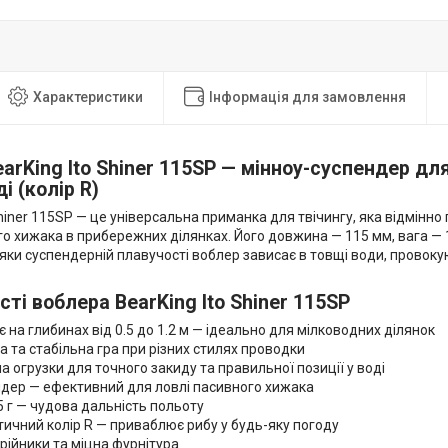
Характеристики
Інформація для замовлення
arKing Ito Shiner 115SP — мінноу-суспендер для
і (колір R)
Shiner 115SP — це універсальна приманка для твічингу, яка відмінно
го хижака в прибережних ділянках. Його довжина — 115 мм, вага — 15
дяки суспендерній плавучості воблер зависає в товщі води, провокую
ті воблера BearKing Ito Shiner 115SP
а глибинах від 0.5 до 1.2 м — ідеально для мілководних ділянок
та стабільна гра при різних стилях проводки
огрузки для точного закиду та правильної позиції у воді
ер — ефективний для ловлі пасивного хижака
 г — чудова дальність польоту
чний колір R — приваблює рибу у будь-яку погоду
рійники та міцна фурнітура