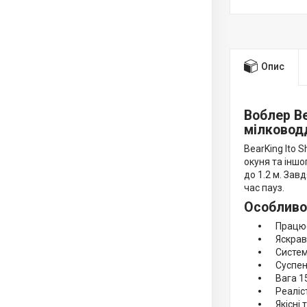
Опис
Воблер Be
мілководд
BearKing Ito 
окуня та іншо
до 1.2 м. Зав
час пауз.
Особливос
Працює н
Яскрава 
Система 
Суспенд
Вага 15
Реалісти
Якісні т