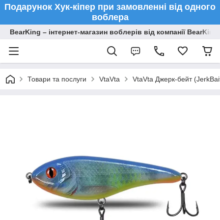
Подарунок Хук-кіпер при замовленні від одного
воблера
BearKing – інтернет-магазин воблерів від компанії BearKing
Товари та послуги
VtaVta
VtaVta Джерк-бейт (JerkBa