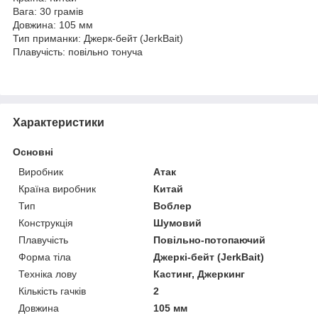
Вага: 30 грамів
Довжина: 105 мм
Тип приманки: Джерк-бейт (JerkBait)
Плавучість: повільно тонуча
Характеристики
Основні
Виробник
Атак
Країна виробник
Китай
Тип
Воблер
Конструкція
Шумовий
Плавучість
Повільно-потопаючий
Форма тіла
Джеркі-бейт (JerkBait)
Техніка лову
Кастинг, Джеркинг
Кількість гачків
2
Довжина
105 мм