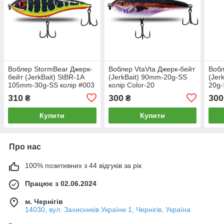
Воблер StormBear Джерк-
Воблер VtaVta Джерк-бейт
Вобл
бейт (JerkBait) StBR-1A
(JerkBait) 90mm-20g-SS
(Jer
105mm-30g-SS колір #003
колір Color-20
20g-
310
300
300
₴
₴
Купити
Купити
Про нас
100% позитивних з 44 відгуків за рік
Працює з 02.06.2024
м. Чернігів
14030, вул. Захисників України 1, Чернігів, Україна