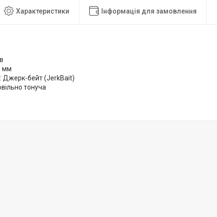
Характеристики
Інформація для замовлення
ів
0 мм
 Джерк-бейт (JerkBait)
овільно тонуча