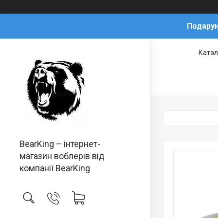
Подарун
Катал
BearKing – інтернет-
магазин воблерів від
компанії BearKing