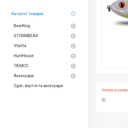
Каталог товарів
BearKing
STORMBEAR
VtaVta
HuntHouse
TIEMCO
Аксесуари
Одяг, взуття та аксесуари
Немає в наяв