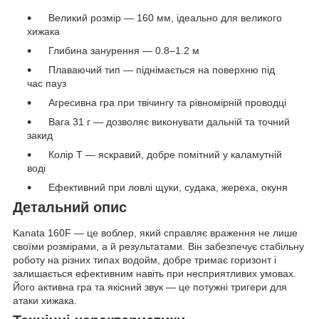
Великий розмір — 160 мм, ідеально для великого
хижака
Глибина занурення — 0.8–1.2 м
Плаваючий тип — піднімається на поверхню під
час пауз
Агресивна гра при твічингу та рівномірній проводці
Вага 31 г — дозволяє виконувати дальній та точний
закид
Колір T — яскравий, добре помітний у каламутній
воді
Ефективний при ловлі щуки, судака, жереха, окуня
Детальний опис
Kanata 160F — це воблер, який справляє враження не лише
своїми розмірами, а й результатами. Він забезпечує стабільну
роботу на різних типах водойм, добре тримає горизонт і
залишається ефективним навіть при несприятливих умовах.
Його активна гра та якісний звук — це потужні тригери для
атаки хижака.