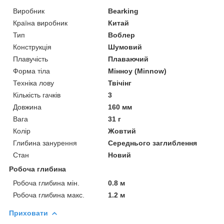
Виробник
Bearking
Країна виробник
Китай
Тип
Воблер
Конструкція
Шумовий
Плавучість
Плаваючий
Форма тіла
Мінноу (Minnow)
Техніка лову
Твічінг
Кількість гачків
3
Довжина
160 мм
Вага
31 г
Колір
Жовтий
Глибина занурення
Середнього заглиблення
Стан
Новий
Робоча глибина
Робоча глибина мін.
0.8 м
Робоча глибина макс.
1.2 м
Приховати