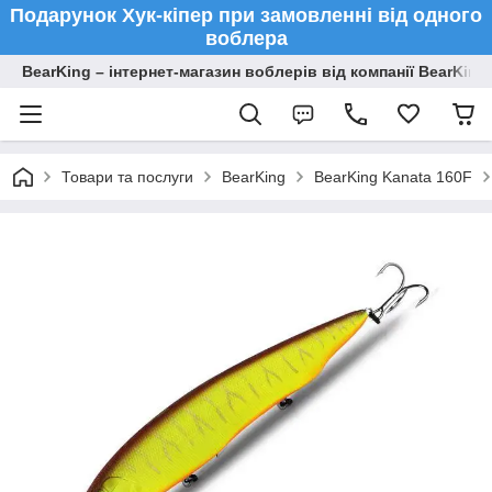
Подарунок Хук-кіпер при замовленні від одного
воблера
BearKing – інтернет-магазин воблерів від компанії BearKing
Товари та послуги
BearKing
BearKing Kanata 160F