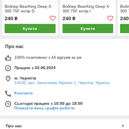
Воблер BearKing Deep X-
Воблер BearKing Deep X-
Вобл
300 75F колір D
300 75F колір I
300 
240
240
240
₴
₴
Купити
Купити
Про нас
100% позитивних з 44 відгуків за рік
Працює з 02.06.2024
м. Чернігів
14030, вул. Захисників України 1, Чернігів, Україна
Контакти
Сьогодні працює з 10:00 до 18:00
Показати весь графік роботи
Про нас