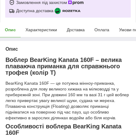
Замовлення під захистом
Доступна доставка
Опис
Характеристики
Доставка
Оплата
Умови п
Опис
Воблер BearKing Kanata 160F – велика
плаваюча приманка для справжнього
трофея (колір T)
BearKing Kanata 160F — це потужна мінноу-приманка,
розроблена для лову великого хижака на мілководді та у
прибережній зоні. При довжині 160 мм та вазі 31 г цей воблер
легко привертає увагу великої щуки, судака чи жереха.
Плаваюча конструкція (Floating) дозволяє приманці
підніматися на поверхню під час пауз, що особливо
ефективно в зарослих ділянках водойм або біля корчів.
Особливості воблера BearKing Kanata
160F