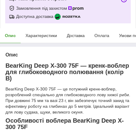
Замовлення під захистом
Доступна доставка
Опис
Характеристики
Доставка
Оплата
Умови п
Опис
BearKing Deep X-300 75F — кренк-воблер
для глибоководного полювання (колір
B)
BearKing Deep X-300 75F — це потужний кренк-воблер,
розроблений спеціально для глибоководного лову хижої риби.
При довжині 75 мм та вазі 23 г, він забезпечує точний закид та
ефективну роботу на глибинах до 5 метрів. Ідеальний варіант
для лову судака, щуки, великого окуня.
Особливості воблера BearKing Deep X-
300 75F