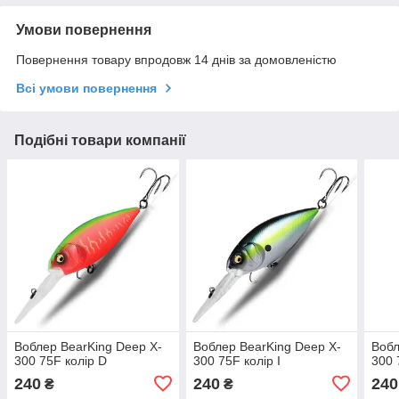
Умови повернення
Повернення товару впродовж 14 днів за домовленістю
Всі умови повернення
Подібні товари компанії
Воблер BearKing Deep X-
Воблер BearKing Deep X-
Вобл
300 75F колір D
300 75F колір I
300 
240
240
240
₴
₴