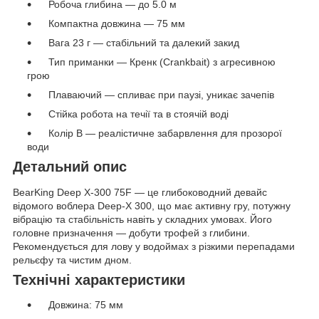
Робоча глибина — до 5.0 м
Компактна довжина — 75 мм
Вага 23 г — стабільний та далекий закид
Тип приманки — Кренк (Crankbait) з агресивною
грою
Плаваючий — спливає при паузі, уникає зачепів
Стійка робота на течії та в стоячій воді
Колір B — реалістичне забарвлення для прозорої
води
Детальний опис
BearKing Deep X-300 75F — це глибоководний девайс
відомого воблера Deep-X 300, що має активну гру, потужну
вібрацію та стабільність навіть у складних умовах. Його
головне призначення — добути трофей з глибини.
Рекомендується для лову у водоймах з різкими перепадами
рельєфу та чистим дном.
Технічні характеристики
Довжина: 75 мм