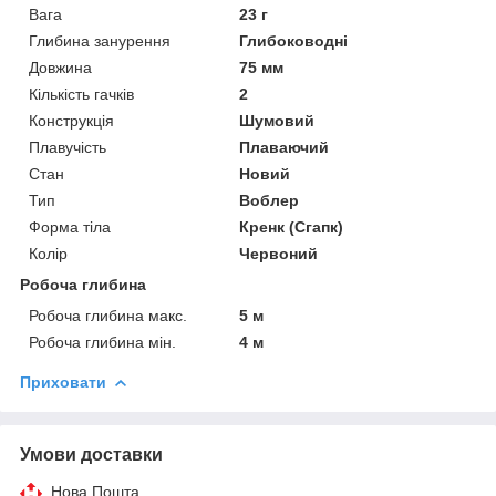
Вага
23 г
Глибина занурення
Глибоководні
Довжина
75 мм
Кількість гачків
2
Конструкція
Шумовий
Плавучість
Плаваючий
Стан
Новий
Тип
Воблер
Форма тіла
Кренк (Сгапк)
Колір
Червоний
Робоча глибина
Робоча глибина макс.
5 м
Робоча глибина мін.
4 м
Приховати
Умови доставки
Нова Пошта