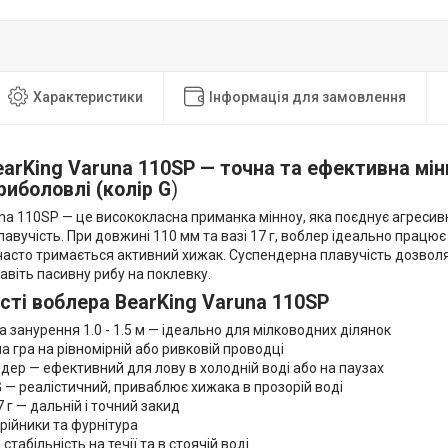
Характеристики
Інформація для замовлення
earKing Varuna 110SP — точна та ефективна мі
риболовлі (колір G
)
na 110SP — це висококласна приманка мінноу, яка поєднує агресивн
авучість. При довжині 110 мм та вазі 17 г, воблер ідеально працює н
часто тримається активний хижак. Суспендерна плавучість дозволяє
віть пасивну рибу на поклевку.
сті воблера BearKing Varuna 110SP
занурення 1.0 - 1.5 м — ідеально для мілководних ділянок
гра на рівномірній або ривковій проводці
р — ефективний для лову в холодній воді або на паузах
— реалістичний, приваблює хижака в прозорій воді
г — дальній і точний закид
рійники та фурнітура
табільність на течії та в стоячій воді