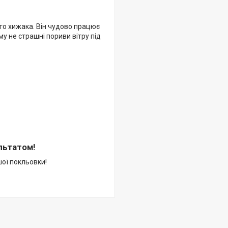
го хижака. Він чудово працює
му не страшні пориви вітру під
льтатом!
ої покльовки!