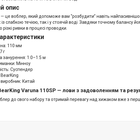
й опис
 — це воблер, який допоможе вам “розбудити” навіть найпасивнішо
 із слабкою течією, так і у стоячій воді. Завдяки точному балансу йо
о різкі ривки в процесі проводки.
характеристики
а: 110 мм
7 г
 занурення: 1.0–1.5 м
манки: Мінноу
сть: Суспендер
BearKing
виробник: Китай
earKing Varuna 110SP — лови з задоволенням та резу
блер до свого набору та отримай перевагу над хижаком вже з перш