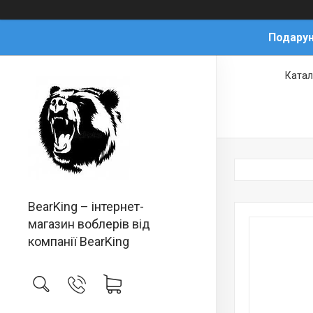
Подарун
Катал
BearKing – інтернет-
магазин воблерів від
компанії BearKing