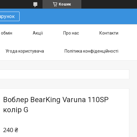
Кошик
арунок
 обмін
Акції
Про нас
Контакти
Угода користувача
Політика конфіденційності
Воблер BearKing Varuna 110SP
колір G
240 ₴