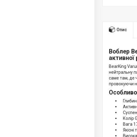
Опис
Воблер B
активної 
BearKing Varu
нейтральну пл
саме там, де 
провокуючи на
Особливо
Глибина 
Активна 
Суспенде
Колір G 
Вага 17 
Якісні т
Висока с