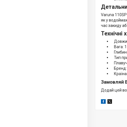
Детальни
Varuna 110SP
як у водоймах
час закиду аб
Технічні 
Довжин
Вага: 1
Глибина
Тип при
Плавучі
Бренд: 
Країна 
Замовляй B
Додай цей во