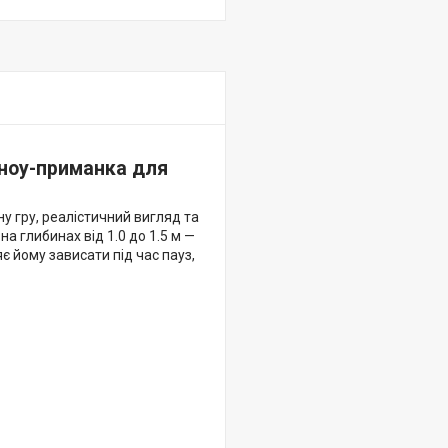
нноу-приманка для
у гру, реалістичний вигляд та
а глибинах від 1.0 до 1.5 м —
 йому зависати під час пауз,