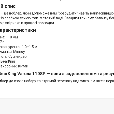
й опис
 — це воблер, який допоможе вам “розбудити” навіть найпасивнішо
 із слабкою течією, так і у стоячій воді. Завдяки точному балансу йо
о різкі ривки в процесі проводки.
характеристики
а: 110 мм
7 г
 занурення: 1.0–1.5 м
манки: Мінноу
сть: Суспендер
BearKing
виробник: Китай
earKing Varuna 110SP — лови з задоволенням та резу
блер до свого набору та отримай перевагу над хижаком вже з перш