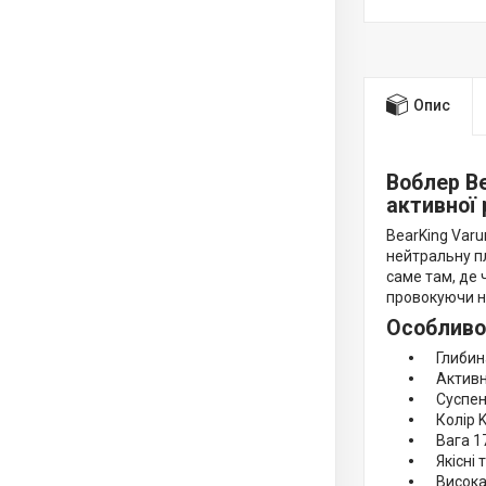
Опис
Воблер B
активної 
BearKing Varu
нейтральну пл
саме там, де 
провокуючи на
Особливо
Глибина 
Активна 
Суспенде
Колір K 
Вага 17 
Якісні т
Висока с