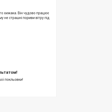
го хижака. Він чудово працює
му не страшні пориви вітру під
льтатом!
ої покльовки!