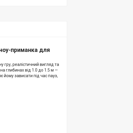
нноу-приманка для
у гру, реалістичний вигляд та
а глибинах від 1.0 до 1.5 м —
 йому зависати під час пауз,