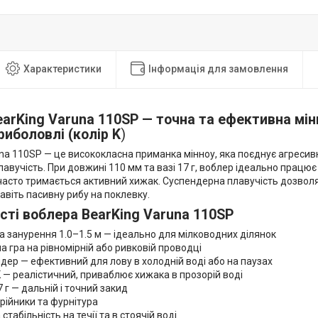
Характеристики
Інформація для замовлення
earKing Varuna 110SP — точна та ефективна мі
риболовлі (колір K
)
na 110SP — це висококласна приманка мінноу, яка поєднує агресивн
авучість. При довжині 110 мм та вазі 17 г, воблер ідеально працює н
часто тримається активний хижак. Суспендерна плавучість дозволяє
віть пасивну рибу на поклевку.
сті воблера BearKing Varuna 110SP
занурення 1.0–1.5 м — ідеально для мілководних ділянок
гра на рівномірній або ривковій проводці
р — ефективний для лову в холодній воді або на паузах
— реалістичний, приваблює хижака в прозорій воді
г — дальній і точний закид
рійники та фурнітура
табільність на течії та в стоячій воді