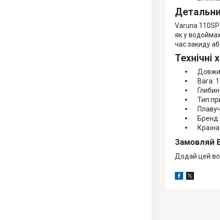
Детальни
Varuna 110SP
як у водоймах
час закиду аб
Технічні 
Довжин
Вага: 1
Глибина
Тип при
Плавучі
Бренд: 
Країна 
Замовляй B
Додай цей во