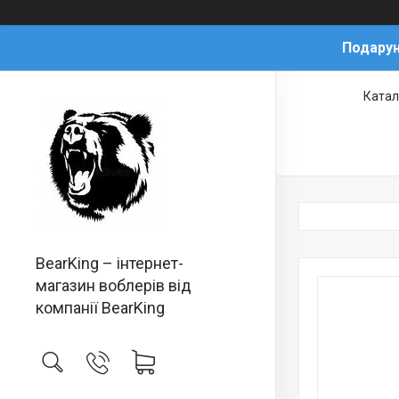
Подарун
Катал
BearKing – інтернет-
магазин воблерів від
компанії BearKing