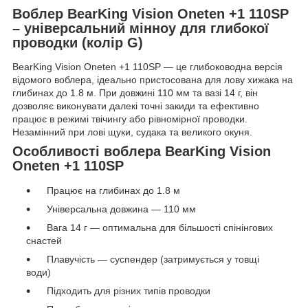
Воблер BearKing Vision Oneten +1 110SP
– універсальний мінноу для глибокої
проводки (колір G)
BearKing Vision Oneten +1 110SP — це глибоководна версія
відомого воблера, ідеально пристосована для лову хижака на
глибинах до 1.8 м. При довжині 110 мм та вазі 14 г, він
дозволяє виконувати далекі точні закиди та ефективно
працює в режимі твічингу або рівномірної проводки.
Незамінний при лові щуки, судака та великого окуня.
Особливості воблера BearKing Vision
Oneten +1 110SP
Працює на глибинах до 1.8 м
Універсальна довжина — 110 мм
Вага 14 г — оптимальна для більшості спінінгових
снастей
Плавучість — суспендер (затримується у товщі
води)
Підходить для різних типів проводки