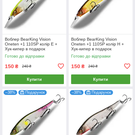
Воблер BearKing Vision
Воблер BearKing Vision
Oneten +1 110SP колір E +
Oneten +1 110SP колір H +
Хук-кипер в подарок
Хук-кипер в подарок
Готово до відправки
Готово до відправки
150
150
₴
₴
240 ₴
240 ₴
Купити
Купити
–38%
Подарунок
–38%
Подарунок