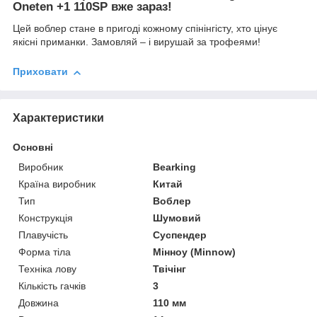
Oneten +1 110SP вже зараз!
Цей воблер стане в пригоді кожному спінінгісту, хто цінує
якісні приманки. Замовляй – і вирушай за трофеями!
Приховати
Характеристики
Основні
Виробник
Bearking
Країна виробник
Китай
Тип
Воблер
Конструкція
Шумовий
Плавучість
Суспендер
Форма тіла
Мінноу (Minnow)
Техніка лову
Твічінг
Кількість гачків
3
Довжина
110 мм