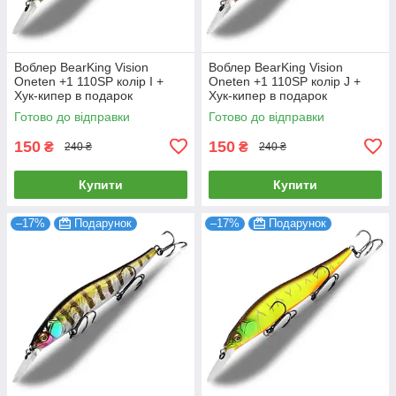
Воблер BearKing Vision
Воблер BearKing Vision
Oneten +1 110SP колір I +
Oneten +1 110SP колір J +
Хук-кипер в подарок
Хук-кипер в подарок
Готово до відправки
Готово до відправки
150
150
₴
₴
240 ₴
240 ₴
Купити
Купити
–17%
Подарунок
–17%
Подарунок