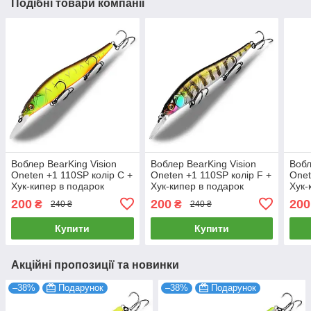
Подібні товари компанії
Воблер BearKing Vision
Воблер BearKing Vision
Вобл
Oneten +1 110SP колір C +
Oneten +1 110SP колір F +
Onet
Хук-кипер в подарок
Хук-кипер в подарок
Хук-
200
200
200
₴
₴
240 ₴
240 ₴
Купити
Купити
Акційні пропозиції та новинки
–38%
Подарунок
–38%
Подарунок