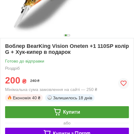
Воблер BearKing Vision Oneten +1 110SP колір
G + Хук-кипер в подарок
Готово до відправки
Роздріб
200
₴
240 ₴
Мінімальна сума замовлення на сайті — 250 ₴
Економія
40 ₴
Залишилось
18 днів
Купити
або
Купити з