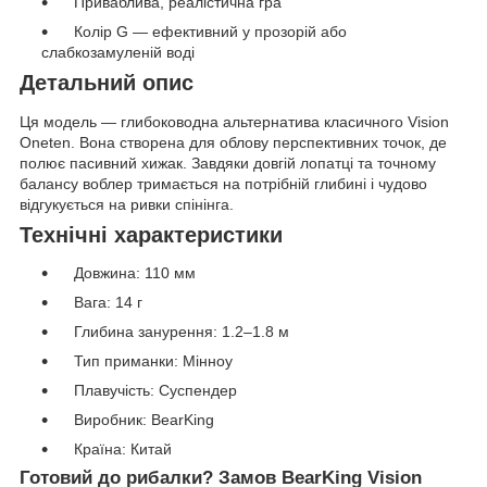
Приваблива, реалістична гра
Колір G — ефективний у прозорій або
слабкозамуленій воді
Детальний опис
Ця модель — глибоководна альтернатива класичного Vision
Oneten. Вона створена для облову перспективних точок, де
полює пасивний хижак. Завдяки довгій лопатці та точному
балансу воблер тримається на потрібній глибині і чудово
відгукується на ривки спінінга.
Технічні характеристики
Довжина: 110 мм
Вага: 14 г
Глибина занурення: 1.2–1.8 м
Тип приманки: Мінноу
Плавучість: Суспендер
Виробник: BearKing
Країна: Китай
Готовий до рибалки? Замов BearKing Vision