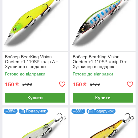
Воблер BearKing Vision
Воблер BearKing Vision
Oneten +1 110SP колір A +
Oneten +1 110SP колір D +
Хук-кипер в подарок
Хук-кипер в подарок
Готово до відправки
Готово до відправки
150
150
₴
₴
240 ₴
240 ₴
Купити
Купити
–38%
Подарунок
–38%
Подарунок