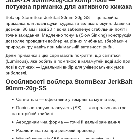
потужна приманка для активного хижака
Воблер StormBear JerkBait 90mm-20g-SS — це надійна
приманка для ловлі щуки, судака та великого окуня. Завдяки
довжині 90 мм і вазі 20 г, вона забезпечує стабільний політ і
точне закидання. Медленно тонуча (Slow Sinking) конструкція
дозволяє проводити воблер на різних глибинах, зберігаючи
природну гру навіть при мінімальній активності риби.
Деякі приманки з цієї серії мають покриття, що світиться
(Luminous), яке робить її помітною в каламутній воді або при
лові в сутінках — ідеальний вибір для універсальних умов
риболовлі.
Особливості воблера StormBear JerkBait
90mm-20g-SS
Світне тіло — ефективне у темряві та мутній воді
Повільно тонуча плавучість (SS) — контрольована гра
на потрібній глибині
Аеродинамічна форма — точні й дальні закидання
Реалістична гра при ривковій проводці
Міцний корпус із ABS-пластику — довговічність і