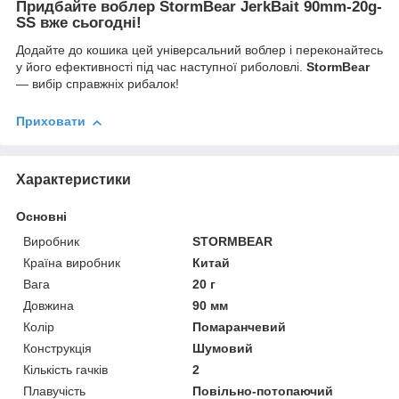
Придбайте воблер StormBear JerkBait 90mm-20g-
SS вже сьогодні!
Додайте до кошика цей універсальний воблер і переконайтесь
у його ефективності під час наступної риболовлі.
StormBear
— вибір справжніх рибалок!
Приховати
Характеристики
Основні
Виробник
STORMBEAR
Країна виробник
Китай
Вага
20 г
Довжина
90 мм
Колір
Помаранчевий
Конструкція
Шумовий
Кількість гачків
2
Плавучість
Повільно-потопаючий