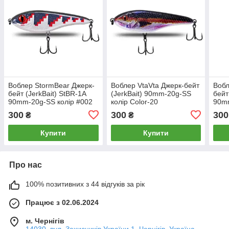
Воблер StormBear Джерк-
Воблер VtaVta Джерк-бейт
Вобл
бейт (JerkBait) StBR-1A
(JerkBait) 90mm-20g-SS
бейт
90mm-20g-SS колір #002
колір Color-20
90mm
300
300
300
₴
₴
Купити
Купити
Про нас
100% позитивних з 44 відгуків за рік
Працює з 02.06.2024
м. Чернігів
14030, вул. Захисників України 1, Чернігів, Україна