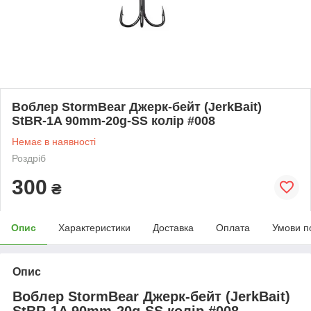
Воблер StormBear Джерк-бейт (JerkBait)
StBR-1A 90mm-20g-SS колір #008
Немає в наявності
Роздріб
300
₴
Опис
Характеристики
Доставка
Оплата
Умови п
Опис
Воблер StormBear Джерк-бейт (JerkBait)
StBR-1A 90mm-20g-SS колір #008 —