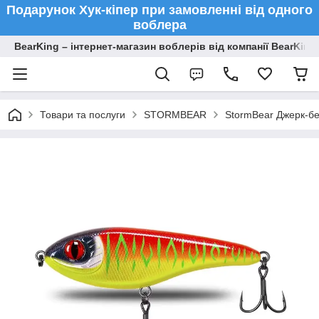
Подарунок Хук-кіпер при замовленні від одного
воблера
BearKing – інтернет-магазин воблерів від компанії BearKing
Товари та послуги
STORMBEAR
StormBear Джерк-бе