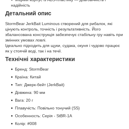
надійність
Детальний опис
StormBear JerkBait Luminous створений для рибалок, які
цінують контроль, точність і результативність. Його
збалансована конструкція забезпечує стабільну гру навіть при
змінних умовах ловлі.
Ідеально підходить для щуки, судака, окуня і чудово працює
як у стоячій воді, так і на течії.
Технічні характеристики
Бренд: StormBear
Країна: Китай
Тип: Джерк-бейт (JerkBait)
Довжина: 90 мм
Вага: 20 г
Плавучість: Повільно тонучий (SS)
Особенность: Серія - StBR-1A
Колір: #008