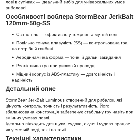
лові в сутінках — ідеальний вибір для універсальних умов
риболовлі.
Особливості воблера StormBear JerkBait
120mm-50g-SS
Світне тіло — ефективне у темряві та мутній воді
Повільно тонуча плавучість (SS) — контрольована гра
на потрібній глибині
Аеродинамічна форма — точні й дальні закидання
Реалістична гра при ривковій проводці
Міцний корпус із ABS-пластику — довговічність і
надійність
Детальний опис
StormBear JerkBait Luminous створений для рибалок, які
цінують контроль, точність і результативність. Його
збалансована конструкція забезпечує стабільну гру навіть при
змінних умовах ловлі.
Ідеально підходить для щуки, судака, окуня і чудово працює
як у стоячій воді, так і на течії.
Технічні характеристики