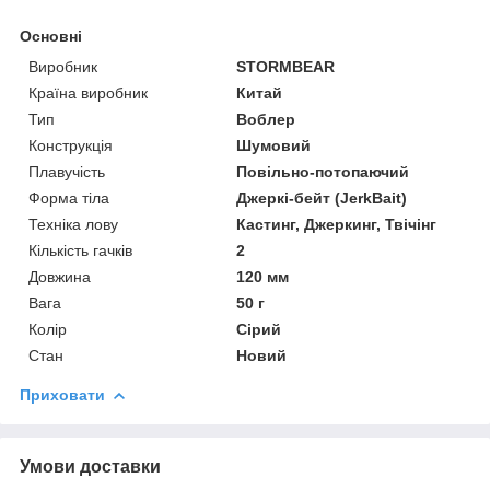
Основні
Виробник
STORMBEAR
Країна виробник
Китай
Тип
Воблер
Конструкція
Шумовий
Плавучість
Повільно-потопаючий
Форма тіла
Джеркі-бейт (JerkBait)
Техніка лову
Кастинг, Джеркинг, Твічінг
Кількість гачків
2
Довжина
120 мм
Вага
50 г
Колір
Сірий
Стан
Новий
Приховати
Умови доставки