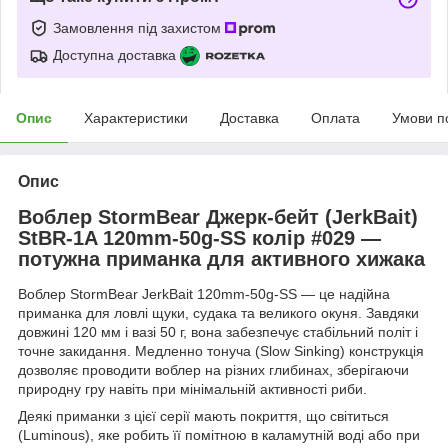
Замовлення під захистом
Доступна доставка
Опис
Характеристики
Доставка
Оплата
Умови п
Опис
Воблер StormBear Джерк-бейт (JerkBait)
StBR-1A 120mm-50g-SS колір #029 —
потужна приманка для активного хижака
Воблер StormBear JerkBait 120mm-50g-SS — це надійна
приманка для ловлі щуки, судака та великого окуня. Завдяки
довжині 120 мм і вазі 50 г, вона забезпечує стабільний політ і
точне закидання. Медленно тонуча (Slow Sinking) конструкція
дозволяє проводити воблер на різних глибинах, зберігаючи
природну гру навіть при мінімальній активності риби.
Деякі приманки з цієї серії мають покриття, що світиться
(Luminous), яке робить її помітною в каламутній воді або при