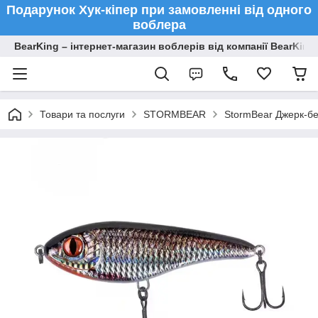
Подарунок Хук-кіпер при замовленні від одного
воблера
BearKing – інтернет-магазин воблерів від компанії BearKing
Товари та послуги
STORMBEAR
StormBear Джерк-бе