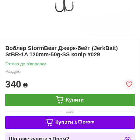
Воблер StormBear Джерк-бейт (JerkBait)
StBR-1A 120mm-50g-SS колір #029
Готово до відправки
Роздріб
340
₴
Купити
або
Купити з
Що таке купити з Пром?