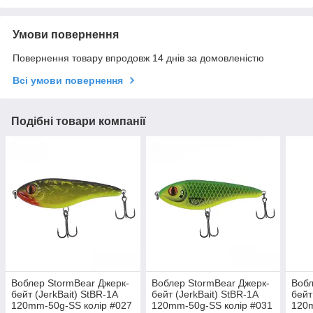
Умови повернення
Повернення товару впродовж 14 днів за домовленістю
Всі умови повернення
Подібні товари компанії
Воблер StormBear Джерк-
Воблер StormBear Джерк-
Вобл
бейт (JerkBait) StBR-1A
бейт (JerkBait) StBR-1A
бейт
120mm-50g-SS колір #027
120mm-50g-SS колір #031
120m