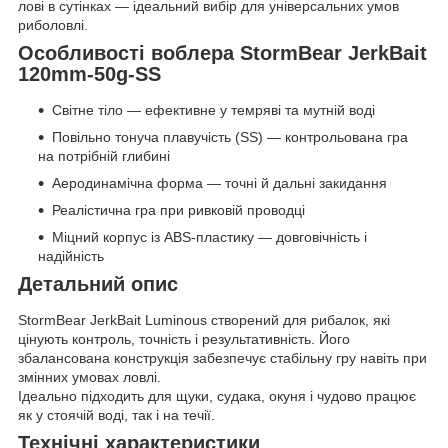
лові в сутінках — ідеальний вибір для універсальних умов
риболовлі.
Особливості воблера StormBear JerkBait
120mm-50g-SS
Світне тіло — ефективне у темряві та мутній воді
Повільно тонуча плавучість (SS) — контрольована гра
на потрібній глибині
Аеродинамічна форма — точні й дальні закидання
Реалістична гра при ривковій проводці
Міцний корпус із ABS-пластику — довговічність і
надійність
Детальний опис
StormBear JerkBait Luminous створений для рибалок, які
цінують контроль, точність і результативність. Його
збалансована конструкція забезпечує стабільну гру навіть при
змінних умовах ловлі.
Ідеально підходить для щуки, судака, окуня і чудово працює
як у стоячій воді, так і на течії.
Технічні характеристики