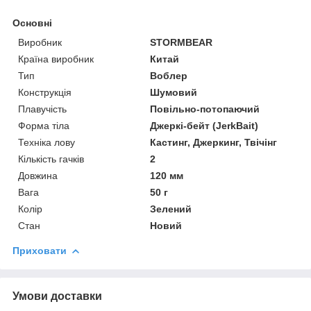
Основні
Виробник
STORMBEAR
Країна виробник
Китай
Тип
Воблер
Конструкція
Шумовий
Плавучість
Повільно-потопаючий
Форма тіла
Джеркі-бейт (JerkBait)
Техніка лову
Кастинг, Джеркинг, Твічінг
Кількість гачків
2
Довжина
120 мм
Вага
50 г
Колір
Зелений
Стан
Новий
Приховати
Умови доставки