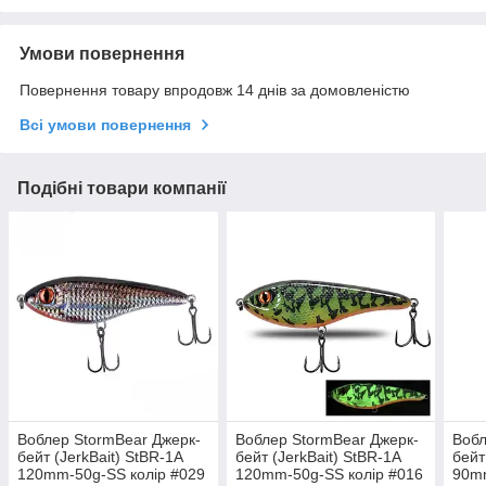
Умови повернення
Повернення товару впродовж 14 днів за домовленістю
Всі умови повернення
Подібні товари компанії
Воблер StormBear Джерк-
Воблер StormBear Джерк-
Вобл
бейт (JerkBait) StBR-1A
бейт (JerkBait) StBR-1A
бейт
120mm-50g-SS колір #029
120mm-50g-SS колір #016
90mm