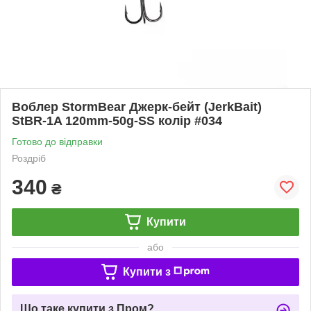
Воблер StormBear Джерк-бейт (JerkBait)
StBR-1A 120mm-50g-SS колір #034
Готово до відправки
Роздріб
340
₴
Купити
або
Купити з
Що таке купити з Пром?