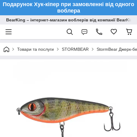
Подарунок Хук-кіпер при замовленні від одного
воблера
BearKing – інтернет-магазин воблерів від компанії BearKing
Товари та послуги
STORMBEAR
StormBear Джерк-бе