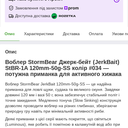
Замовлення під захистом
Доступна доставка
Опис
Характеристики
Доставка
Оплата
Умови п
Опис
Воблер StormBear Джерк-бейт (JerkBait)
StBR-1A 120mm-50g-SS колір #034 —
потужна приманка для активного хижака
Воблер StormBear JerkBait 120mm-50g-SS — це надійна
приманка для ловлі щуки, судака та великого окуня. Завдяки
довжині 120 мм і вазі 50 г, вона забезпечує стабільний політ і
точне закидання. Медленно тонуча (Slow Sinking) конструкція
дозволяє проводити воблер на різних глибинах, зберігаючи
природну гру навіть при мінімальній активності риби.
Деякі приманки з цієї серії мають покриття, що світиться
(Luminous), яке робить її помітною в каламутній воді або при