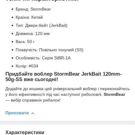
Бренд: StormBear
Країна: Китай
Тип: Джерк-бейт (JerkBait)
Довжина: 120 мм
Вага: 50 г
Плавучість: Повільно тонучий (SS)
Особливість: Серія StBR-1A
Колір: #034
Придбайте воблер StormBear JerkBait 120mm-
50g-SS вже сьогодні!
Додайте до кошика цей універсальний воблер і переконайтесь
у його ефективності під час наступної риболовлі.
StormBear
— вибір справжніх рибалок!
Приховати
Характеристики