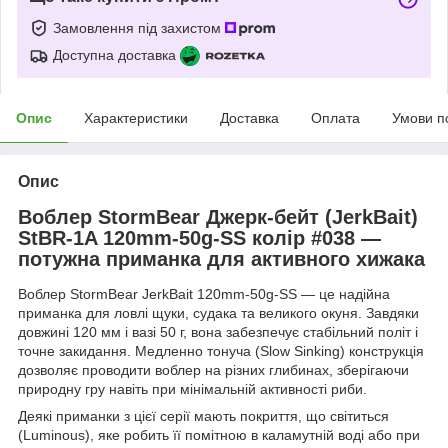
Замовлення під захистом
Доступна доставка
Опис
Характеристики
Доставка
Оплата
Умови п
Опис
Воблер StormBear Джерк-бейт (JerkBait)
StBR-1A 120mm-50g-SS колір #038 —
потужна приманка для активного хижака
Воблер StormBear JerkBait 120mm-50g-SS — це надійна
приманка для ловлі щуки, судака та великого окуня. Завдяки
довжині 120 мм і вазі 50 г, вона забезпечує стабільний політ і
точне закидання. Медленно тонуча (Slow Sinking) конструкція
дозволяє проводити воблер на різних глибинах, зберігаючи
природну гру навіть при мінімальній активності риби.
Деякі приманки з цієї серії мають покриття, що світиться
(Luminous), яке робить її помітною в каламутній воді або при