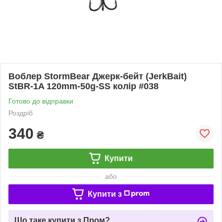
Воблер StormBear Джерк-бейт (JerkBait)
StBR-1A 120mm-50g-SS колір #038
Готово до відправки
Роздріб
340
₴
Купити
або
Купити з
Що таке купити з Пром?