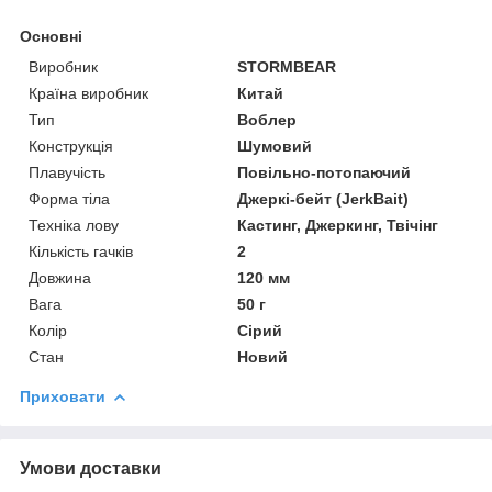
Основні
Виробник
STORMBEAR
Країна виробник
Китай
Тип
Воблер
Конструкція
Шумовий
Плавучість
Повільно-потопаючий
Форма тіла
Джеркі-бейт (JerkBait)
Техніка лову
Кастинг, Джеркинг, Твічінг
Кількість гачків
2
Довжина
120 мм
Вага
50 г
Колір
Сірий
Стан
Новий
Приховати
Умови доставки