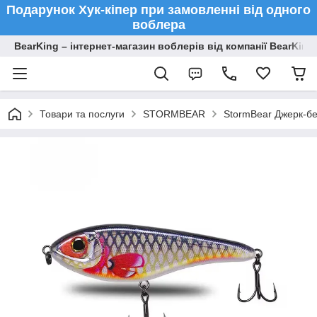
Подарунок Хук-кіпер при замовленні від одного
воблера
BearKing – інтернет-магазин воблерів від компанії BearKing
Товари та послуги
STORMBEAR
StormBear Джерк-бе