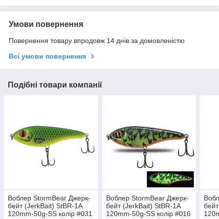
Умови повернення
Повернення товару впродовж 14 днів за домовленістю
Всі умови повернення
Подібні товари компанії
Воблер StormBear Джерк-
Воблер StormBear Джерк-
Вобл
бейт (JerkBait) StBR-1A
бейт (JerkBait) StBR-1A
бейт
120mm-50g-SS колір #031
120mm-50g-SS колір #016
120m