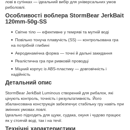
лові в сутінках — ідеальний вибір для універсальних умов
риболовлі.
Особливості воблера StormBear JerkBait
120mm-50g-SS
Світне тіло — ефективне у темряві та мутній воді
Повільно тонуча плавучість (SS) — контрольована гра
на потрібній глибині
Аеродинамічна форма — точні й дальні закидання
Реалістична гра при ривковій проводці
Міцний корпус із ABS-пластику — довговічність і
надійність
Детальний опис
StormBear JerkBait Luminous створений для рибалок, які
цінують контроль, точність і результативність. Його
збалансована конструкція забезпечує стабільну гру навіть при
змінних умовах ловлі.
Ідеально підходить для щуки, судака, окуня і чудово працює
як у стоячій воді, так і на течії.
Технічні характеристики