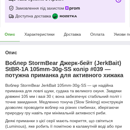
Замовлення під захистом
Доступна доставка
Опис
Характеристики
Доставка
Оплата
Умови п
Опис
Воблер StormBear Джерк-бейт (JerkBait)
StBR-1A 105mm-30g-SS колір #039 —
потужна приманка для активного хижака
Воблер StormBear JerkBait 105mm-30g-SS — це надійна
приманка для ловлі щуки, судака та великого окуня. Завдяки
довжині 105 мм і вазі 30 г, вона забезпечує стабільний політ і
точне закидання. Медленно тонуча (Slow Sinking) конструкція
дозволяє проводити воблер на різних глибинах, зберігаючи
природну гру навіть при мінімальній активності риби.
Деякі приманки з цієї серії мають покриття, що світиться
(Luminous), яке робить її помітною в каламутній воді або при