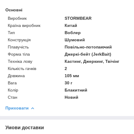
Основні
Виробник
STORMBEAR
Країна виробник
Китай
Тип
Воблер
Конструкція
Шумовий
Плавучість
Повільно-потопаючий
Форма тіла
Джеркі-бейт (JerkBait)
Техніка лову
Кастинг, Джеркинг, Твічінг
Кількість гачків
2
Довжина
105 мм
Вага
30 г
Колір
Блакитний
Стан
Новий
Приховати
Умови доставки