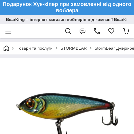
Подарунок Хук-кіпер при замовленні від одного
воблера
BearKing – інтернет-магазин воблерів від компанії BearKing
Товари та послуги
STORMBEAR
StormBear Джерк-бе