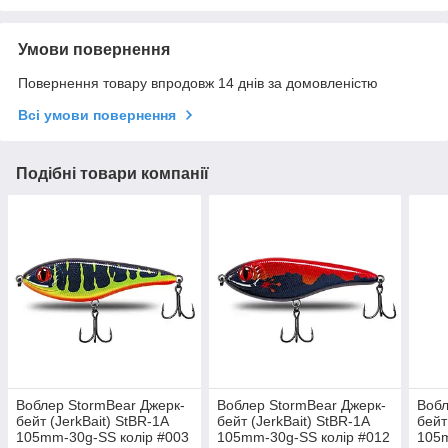
Умови повернення
Повернення товару впродовж 14 днів за домовленістю
Всі умови повернення
Подібні товари компанії
Воблер StormBear Джерк-
Воблер StormBear Джерк-
Вобл
бейт (JerkBait) StBR-1A
бейт (JerkBait) StBR-1A
бейт
105mm-30g-SS колір #003
105mm-30g-SS колір #012
105m