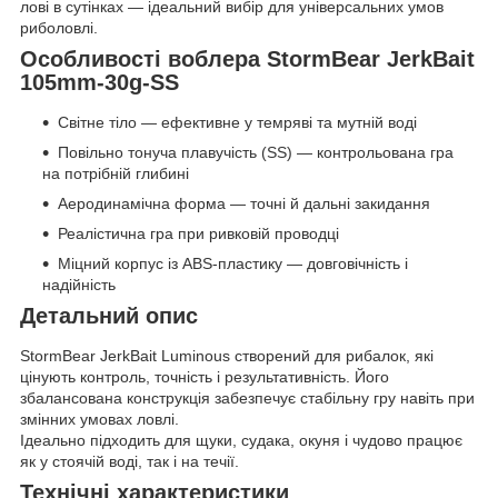
лові в сутінках — ідеальний вибір для універсальних умов
риболовлі.
Особливості воблера StormBear JerkBait
105mm-30g-SS
Світне тіло — ефективне у темряві та мутній воді
Повільно тонуча плавучість (SS) — контрольована гра
на потрібній глибині
Аеродинамічна форма — точні й дальні закидання
Реалістична гра при ривковій проводці
Міцний корпус із ABS-пластику — довговічність і
надійність
Детальний опис
StormBear JerkBait Luminous створений для рибалок, які
цінують контроль, точність і результативність. Його
збалансована конструкція забезпечує стабільну гру навіть при
змінних умовах ловлі.
Ідеально підходить для щуки, судака, окуня і чудово працює
як у стоячій воді, так і на течії.
Технічні характеристики