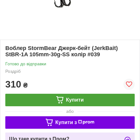
Воблер StormBear Джерк-бейт (JerkBait)
StBR-1A 105mm-30g-SS колір #039
Готово до відправки
Роздріб
310
₴
Купити
або
Купити з
Що таке купити з Пром?