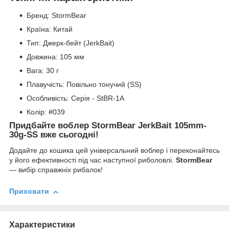
Бренд: StormBear
Країна: Китай
Тип: Джерк-бейт (JerkBait)
Довжина: 105 мм
Вага: 30 г
Плавучість: Повільно тонучий (SS)
Особливість: Серія - StBR-1A
Колір: #039
Придбайте воблер StormBear JerkBait 105mm-
30g-SS вже сьогодні!
Додайте до кошика цей універсальний воблер і переконайтесь
у його ефективності під час наступної риболовлі.
StormBear
— вибір справжніх рибалок!
Приховати
Характеристики