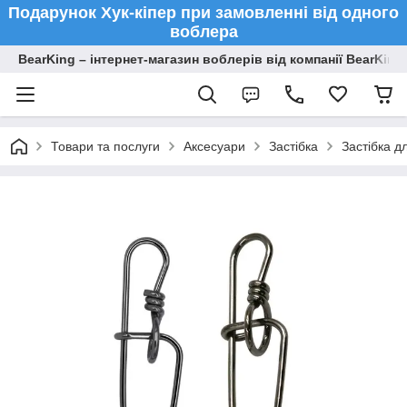
Подарунок Хук-кіпер при замовленні від одного
воблера
BearKing – інтернет-магазин воблерів від компанії BearKing
Товари та послуги
Аксесуари
Застібка
Застібка д