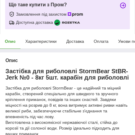
Що таке купити з Пром?
Замовлення під захистом
Доступна доставка
Опис
Характеристики
Доставка
Оплата
Умови п
Опис
Застібка для риболовлі StormBear StBR-
Jerk
№0 - 8кг 5шт. карабін для риболовлі
Застібка для риболовлі StormBear - це надійний та міцний
карабін, створений спеціально для швидкого та зручного
кріплення приманок, повідків та інших снастей. Завдяки
міцності на розрив до 8 кг, вона витримує активні ривки навіть
великої риби, забезпечуючи стабільне з'єднання та
впевненість під час лову.
Виготовлена ​​з високоякісної нержавіючої сталі, стійка до
корозії та дії солоної води. Розмір ідеально підходить для
ваших приманок.