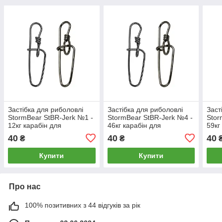
Застібка для риболовлі
Застібка для риболовлі
Заст
StormBear StBR-Jerk №1 -
StormBear StBR-Jerk №4 -
Stor
12кг карабін для
46кг карабін для
59кг
риболовлі 5шт.
риболовлі 5шт.
рибо
40
40
40
₴
₴
Купити
Купити
Про нас
100% позитивних з 44 відгуків за рік