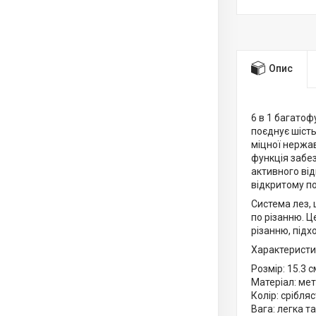
Опис
6 в 1 багатоф
поєднує шість
міцної нержаві
функція забез
активного ві
відкритому по
Система лез, 
по різанню. Ц
різанню, підх
Характеристи
Розмір: 15.3 
Матеріал: ме
Колір: срібля
Вага: легка т