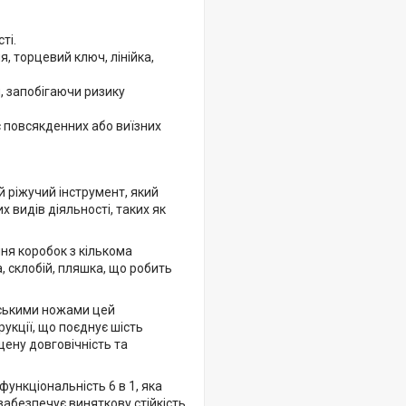
ті.
 торцевий ключ, лінійка,
, запобігаючи ризику
с повсякденних або виїзних
 ріжучий інструмент, який
 видів діяльності, таких як
ня коробок з кількома
, склобій, пляшка, що робить
рськими ножами цей
рукції, що поєднує шість
щену довговічність та
ункціональність 6 в 1, яка
абезпечує виняткову стійкість