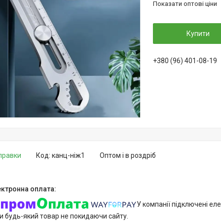
Показати оптові ціни
Купити
+380 (96) 401-08-19
дправки
Код:
канц-ніж1
Оптом і в роздріб
У компанії підключені еле
и будь-який товар не покидаючи сайту.