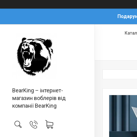
Подарун
Катал
BearKing – інтернет-
магазин воблерів від
компанії BearKing