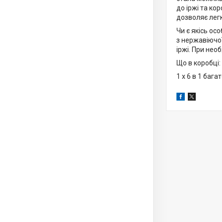
до іржі та ко
дозволяє лег
Чи є якісь ос
з нержавіючої
іржі. При нео
Що в коробці:
1 x 6 в 1 баг