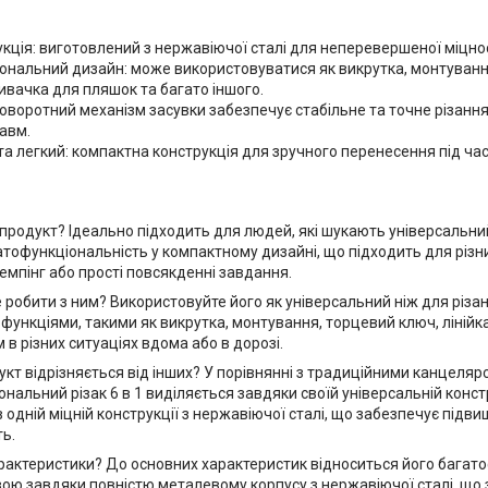
кція: виготовлений з нержавіючої сталі для неперевершеної міцнос
ональний дизайн: може використовуватися як викрутка, монтування,
ривачка для пляшок та багато іншого.
оворотний механізм засувки забезпечує стабільне та точне різання
авм.
а легкий: компактна конструкція для зручного перенесення під ча
продукт? Ідеально підходить для людей, які шукають універсальний
тофункціональність у компактному дизайні, що підходить для різних
кемпінг або прості повсякденні завдання.
робити з ним? Використовуйте його як універсальний ніж для різан
ункціями, такими як викрутка, монтування, торцевий ключ, лінійка
 в різних ситуаціях вдома або в дорозі.
укт відрізняється від інших? У порівнянні з традиційними канцеля
нальний різак 6 в 1 виділяється завдяки своїй універсальній конст
в одній міцній конструкції з нержавіючої сталі, що забезпечує підви
ь.
арактеристики? До основних характеристик відноситься його багатоф
ою завдяки повністю металевому корпусу з нержавіючої сталі, що з