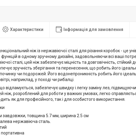
Характеристики
Інформація для замовлення
ункціональний ніж із нержавіючої сталі для різання коробок - це ун
 функцій в одному зручному дизайні, задовольняючи всі ваші потреб
ючої сталі, цей ніж забезпечує міцність та довговічність, стійкий до
печує зручність зберігання та перенесення, що робить його ідеал
дпочинку чи подорожей. Його водонепроникність робить його ідеал
вітрі, наприклад, у поході чи рибалці.
що відламується, забезпечує швидку і легку заміну лез, підвищуюч
ей ніж, розроблений для роботи у важких умовах, легко справляєт
одить як для професійного, так і для особистого використання.
ки
см завдовжки, товщина 5.7 мм, ширина 2.5 см
талева нержавіюча сталь.
стий
а портативна