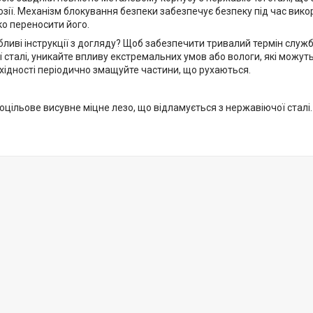
розії. Механізм блокування безпеки забезпечує безпеку під час вико
ко переносити його.
обливі інструкції з догляду? Щоб забезпечити тривалий термін слу
 сталі, уникайте впливу екстремальних умов або вологи, які можуть
бхідності періодично змащуйте частини, що рухаються.
атоцільове висувне міцне лезо, що відламується з нержавіючої сталі.