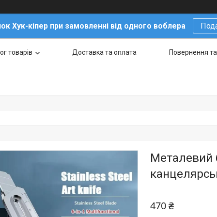
ок Хук-кіпер при замовленні від одного воблера
Под
ог товарів
Доставка та оплата
Повернення та
Металевий 
канцелярськ
470 ₴