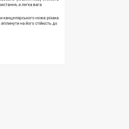
ристання, а легка вага
жби канцелярського ножа-різака
 вплинути на його стійкість до