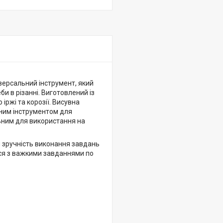
іверсальний інструмент, який
и в різанні. Виготовлений із
 іржі та корозії. Висувна
ьним інструментом для
ьним для використання на
и зручність виконання завдань
ься з важкими завданнями по