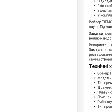
Підходи
Якісна з
Ефективн
У компле
Воблер TIEMC
паузи. Під ча
Завдяки прав
великих водо
Використання
Заміна гвинта
розташованими
самим створит
Технічні 
Бренд: 
Модель:
Тип прим
Довжина
Плавучіс
Призначе
Риба: щу
Тип пров