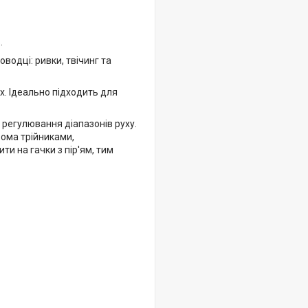
.
одці: ривки, твічинг та
х. Ідеально підходить для
 регулювання діапазонів руху.
вома трійниками,
и на гачки з пір'ям, тим