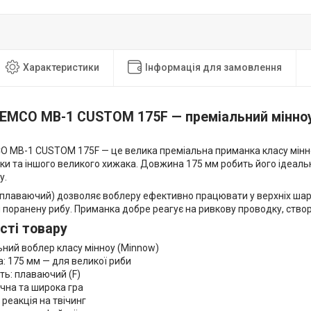
Характеристики
Інформація для замовлення
IEMCO MB-1 CUSTOM 175F — преміальний мінноу
O MB-1 CUSTOM 175F — це велика преміальна приманка класу мінно
ки та іншого великого хижака. Довжина 175 мм робить його ідеа
у.
 (плаваючий) дозволяє воблеру ефективно працювати у верхніх шара
и поранену рибу. Приманка добре реагує на ривкову проводку, ств
сті товару
ний воблер класу мінноу (Minnow)
: 175 мм — для великої риби
ть: плаваючий (F)
чна та широка гра
 реакція на твічинг