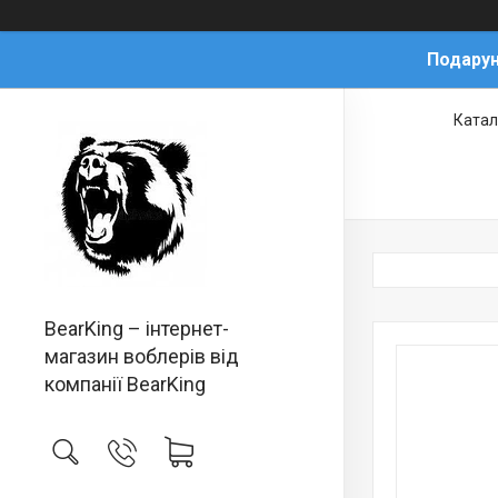
Подарун
Катал
BearKing – інтернет-
магазин воблерів від
компанії BearKing