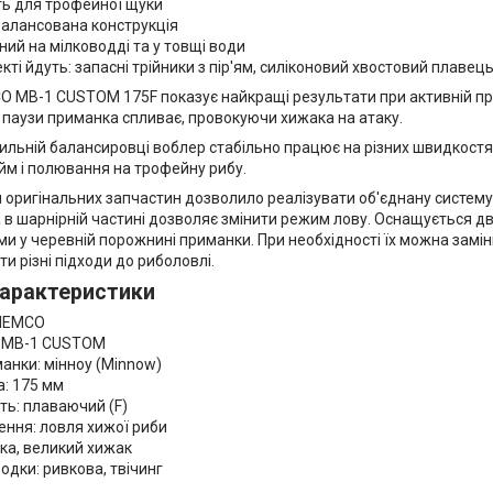
ть для трофейної щуки
балансована конструкція
ий на мілководді та у товщі води
кті йдуть: запасні трійники з пір'ям, силіконовий хвостовий плавець
O MB-1 CUSTOM 175F показує найкращі результати при активній пров
с паузи приманка спливає, провокуючи хижака на атаку.
ильній балансировці воблер стабільно працює на різних швидкостя
йм і полювання на трофейну рибу.
 оригінальних запчастин дозволило реалізувати об'єднану систему
 в шарнірній частині дозволяє змінити режим лову. Оснащується д
 у черевній порожнині приманки. При необхідності їх можна замінит
и різні підходи до риболовлі.
характеристики
TIEMCO
 MB-1 CUSTOM
анки: мінноу (Minnow)
: 175 мм
ть: плаваючий (F)
ння: ловля хижої риби
ка, великий хижак
одки: ривкова, твічинг