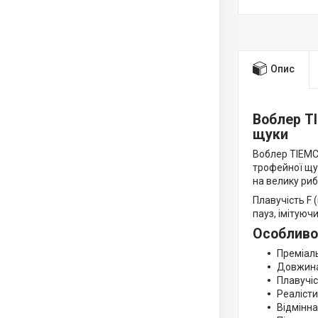
Опис
Воблер T
щуки
Воблер TIEMC
трофейної щу
на велику риб
Плавучість F
пауз, імітуюч
Особливо
Преміаль
Довжина
Плавучіс
Реалісти
Відмінна