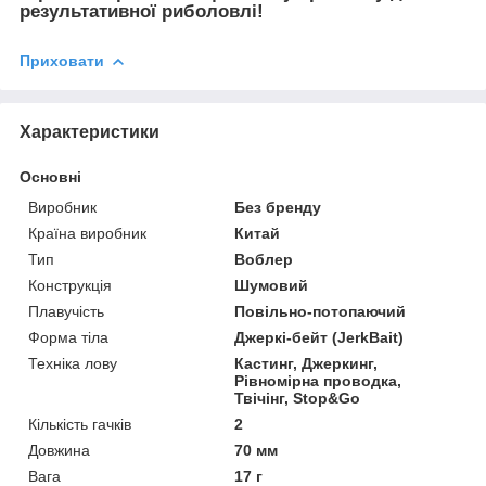
результативної риболовлі!
Приховати
Характеристики
Основні
Виробник
Без бренду
Країна виробник
Китай
Тип
Воблер
Конструкція
Шумовий
Плавучість
Повільно-потопаючий
Форма тіла
Джеркі-бейт (JerkBait)
Техніка лову
Кастинг, Джеркинг,
Рівномірна проводка,
Твічінг, Stop&Go
Кількість гачків
2
Довжина
70 мм
Вага
17 г