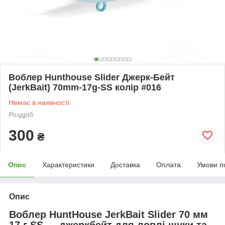
Воблер Hunthouse Slider Джерк-Бейт
(JerkBait) 70mm-17g-SS колір #016
Немає в наявності
Роздріб
300
₴
Опис
Характеристики
Доставка
Оплата
Умови п
Опис
Воблер HuntHouse JerkBait Slider 70 мм
17 г SS — джеркбейт для ловлі щуки та