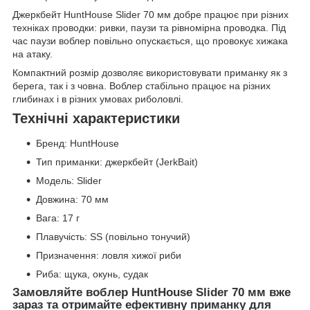
Джеркбейт HuntHouse Slider 70 мм добре працює при різних
техніках проводки: ривки, паузи та рівномірна проводка. Під
час паузи воблер повільно опускається, що провокує хижака
на атаку.
Компактний розмір дозволяє використовувати приманку як з
берега, так і з човна. Воблер стабільно працює на різних
глибинах і в різних умовах риболовлі.
Технічні характеристики
Бренд: HuntHouse
Тип приманки: джеркбейт (JerkBait)
Модель: Slider
Довжина: 70 мм
Вага: 17 г
Плавучість: SS (повільно тонучий)
Призначення: ловля хижої риби
Риба: щука, окунь, судак
Замовляйте воблер HuntHouse Slider 70 мм вже
зараз та отримайте ефективну приманку для