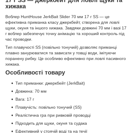
хижака
Воблер HuntHouse JerkBait Slider 70 мм 17 г SS — це
ефективна приманка класу джеркбейт, створена для ловлі
щуки, окуня та іншого хижака. Завдяки довжині 70 мм і вазі 17
г воблер забезпечує точну анімацію та хороший контроль під
час проводки.
Тип плавучості SS (повільно тонучий) дозволяє приманці
плавно занурюватися та зависати у товщі води, імітуючи
поранену рибку. Це особливо ефективно при ловлі пасивного
хижака.
Особливості товару
Тип приманки: джеркбейт (JerkBait)
Довжина: 70 мм
Вага: 17 г
Плавучість: повільно тонучий (SS)
Реалістична гра при ривковій проводці
Підходить для щуки, окуня та судака
Ефективний у стоячій воді та на течії