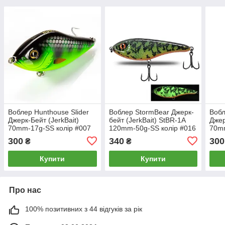
Воблер Hunthouse Slider
Воблер StormBear Джерк-
Вобл
Джерк-Бейт (JerkBait)
бейт (JerkBait) StBR-1A
Джер
70mm-17g-SS колір #007
120mm-50g-SS колір #016
70mm
300
340
300
₴
₴
Купити
Купити
Про нас
100% позитивних з 44 відгуків за рік