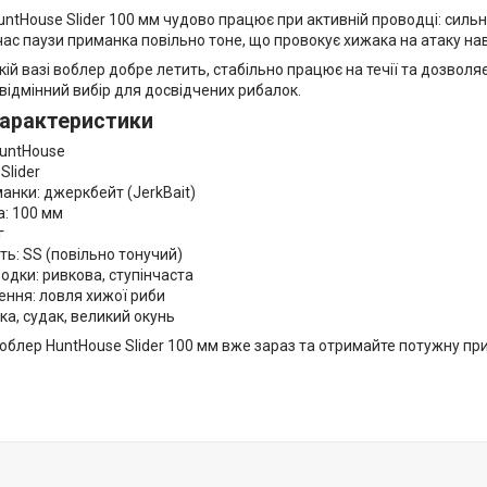
tHouse Slider 100 мм чудово працює при активній проводці: сильні
 час паузи приманка повільно тоне, що провокує хижака на атаку нав
ій вазі воблер добре летить, стабільно працює на течії та дозвол
відмінний вибір для досвідчених рибалок.
характеристики
HuntHouse
Slider
анки: джеркбейт (JerkBait)
: 100 мм
г
ть: SS (повільно тонучий)
одки: ривкова, ступінчаста
ння: ловля хижої риби
ка, судак, великий окунь
облер HuntHouse Slider 100 мм вже зараз та отримайте потужну пр