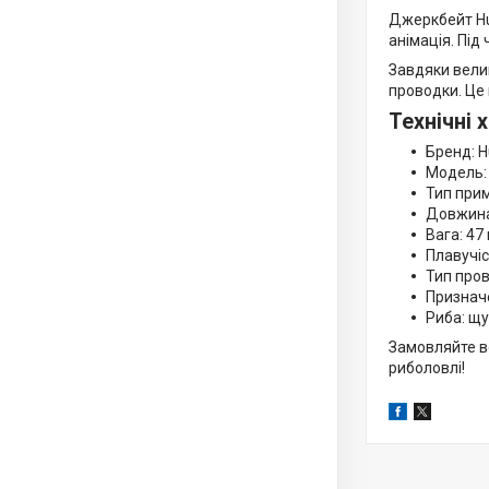
Джеркбейт Hun
анімація. Під
Завдяки велик
проводки. Це 
Технічні 
Бренд: 
Модель: 
Тип прим
Довжина
Вага: 47 
Плавучіс
Тип пров
Призначе
Риба: щу
Замовляйте в
риболовлі!