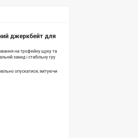
ужний джеркбейт для
лювання на трофейну щуку та
льній закид і стабільну гру
вільно опускатися, імітуючи