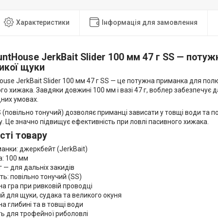
Характеристики
Інформація для замовлення
ntHouse JerkBait Slider 100 мм 47 г SS — пот
икої щуки
use JerkBait Slider 100 мм 47 г SS — це потужна приманка для по
го хижака. Завдяки довжині 100 мм і вазі 47 г, воблер забезпечує да
дних умовах.
 (повільно тонучий) дозволяє приманці зависати у товщі води та по
. Це значно підвищує ефективність при ловлі пасивного хижака.
сті товару
анки: джеркбейт (JerkBait)
: 100 мм
 г — для дальніх закидів
ть: повільно тонучий (SS)
а гра при ривковій проводці
й для щуки, судака та великого окуня
а глибині та в товщі води
ь для трофейної риболовлі