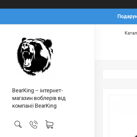
Подарун
Катал
BearKing – інтернет-
магазин воблерів від
компанії BearKing