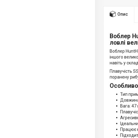
Опис
Воблер Hu
ловлі вел
Воблер HuntHo
іншого велико
навіть у скла
Плавучість SS
поранену рибу
Особливо
Тип прим
Довжина
Вага: 47
Плавучіс
Агресивн
Ідеальни
Працює н
Підходит