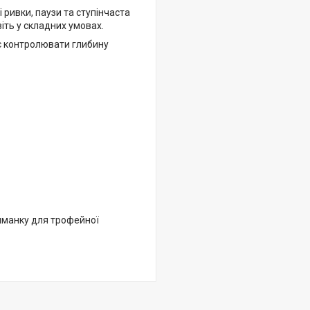
 ривки, паузи та ступінчаста
іть у складних умовах.
яє контролювати глибину
иманку для трофейної